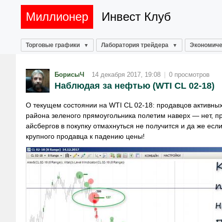
Миллионер
Инвест Клуб
Торговые графики
Лаборатория трейдера
Экономиче
БорисыЧ
14 декабря 2017, 19:08
|
0 просмотров
Наблюдая за нефтью (WTI CL 02-18)
О текущем состоянии на WTI CL 02-18: продавцов активных 
района зеленого прямоугольника полетим наверх — нет, пр
айсбергов в покупку отмахнуться не получится и да же ес
крупного продавца к падению цены!