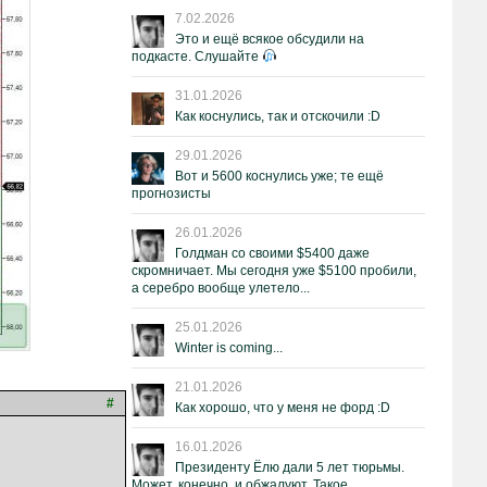
7.02.2026
Это и ещё всякое обсудили на
подкасте. Слушайте
31.01.2026
Как коснулись, так и отскочили :D
29.01.2026
Вот и 5600 коснулись уже; те ещё
прогнозисты
26.01.2026
Голдман со своими $5400 даже
скромничает. Мы сегодня уже $5100 пробили,
а серебро вообще улетело...
25.01.2026
Winter is coming...
21.01.2026
#
Как хорошо, что у меня не форд :D
16.01.2026
Президенту Ёлю дали 5 лет тюрьмы.
Может, конечно, и обжалуют. Такое.