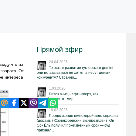
Прямой эфир
24.04.2026
виду что из
То есть в развитие гугловского gemini
зворота. От
они вкладываться не хотят, а несут деньги
ре интереса
конкуренту? Странно...
1.03.2026
Биток вниз, нефть вверх, как
нестабилен этот мир...
19.02.2026
Продолжение южнокорейского сериала
(дорамы) Южнокорейский экс-президент Юн
Сок Ёль получил пожизненный срок — суд
признал...