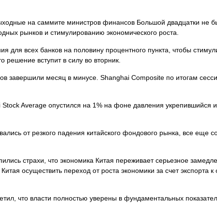
 выходные на саммите министров финансов Большой двадцатки не 
одных рынков и стимулированию экономического роста.
ия для всех банков на половину процентного пункта, чтобы стимул
о решение вступит в силу во вторник.
сов завершили месяц в
минусе. Shanghai Composite по итогам сесс
ei Stock Average опустился на 1% на фоне давления укрепившийся 
вались от резкого падения китайского фондового рынка, все еще 
пились страхи, что экономика Китая переживает серьезное замедл
Китая осуществить переход от роста экономики за счет экспорта к
тил, что власти полностью уверены в фундаментальных показател