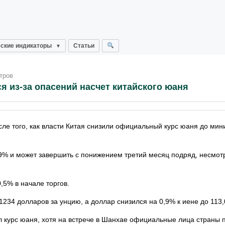
ские индикаторы
Статьи
тров
из-за опасений насчет китайского юаня
е того, как власти Китая снизили официальный курс юаня до мин
0,9% и может завершить с понижением третий месяц подряд, несмотр
,5% в начале торгов.
234 долларов за унцию, а доллар снизился на 0,9% к иене до 113,
л курс юаня, хотя на встрече в Шанхае официальные лица страны 