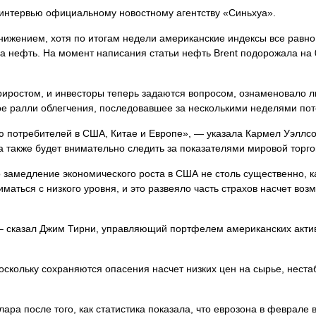
в интервью официальному новостному агентству «Синьхуа».
снижением, хотя по итогам недели американские индексы все равно
а нефть. На момент написания статьи нефть Brent подорожала на 
риростом, и инвесторы теперь задаются вопросом, ознаменовало л
е ралли облегчения, последовавшее за несколькими неделями пот
ю потребителей в США, Китае и Европе», — указала Кармел Уэллс
она также будет внимательно следить за показателями мировой торго
 замедление экономического роста в США не столь существенно, к
аться с низкого уровня, и это развеяло часть страхов насчет воз
 – сказал Джим Тирни, управляющий портфелем американских актив
скольку сохраняются опасения насчет низких цен на сырье, неста
ра после того, как статистика показала, что еврозона в феврале 