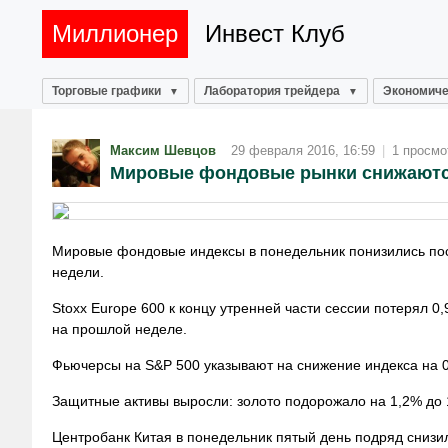
Миллионер
Инвест Клуб
Торговые графики
Лаборатория трейдера
Экономиче
Максим Шевцов
29 февраля 2016, 16:59
|
1 просмо
Мировые фондовые рынки снижаются 
Мировые фондовые индексы в понедельник понизились посл
недели.
Stoxx Europe 600 к концу утренней части сессии потерял 
на прошлой неделе.
Фьючерсы на S&P 500 указывают на снижение индекса на 0
Защитные активы выросли: золото подорожало на 1,2% до 1
Центробанк Китая в понедельник пятый день подряд снизи