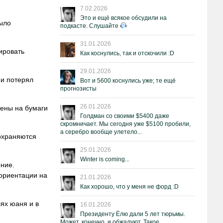
7.02.2026
Это и ещё всякое обсудили на
было
подкасте. Слушайте
31.01.2026
ировать
Как коснулись, так и отскочили :D
29.01.2026
ии потерял
Вот и 5600 коснулись уже; те ещё
прогнозисты
26.01.2026
иены на бумаги
Голдман со своими $5400 даже
скромничает. Мы сегодня уже $5100 пробили,
а серебро вообще улетело...
сохраняются
25.01.2026
Winter is coming...
ение.
 ориентации на
21.01.2026
Как хорошо, что у меня не форд :D
ях юаня и в
16.01.2026
Президенту Ёлю дали 5 лет тюрьмы.
Может, конечно, и обжалуют. Такое.