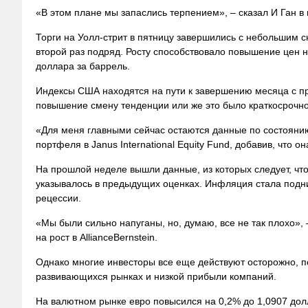
«В этом плане мы запаслись терпением», – сказал И Ган 
Торги на Уолл-стрит в пятницу завершились с небольшим 
второй раз подряд. Росту способствовало повышение цен н
доллара за баррель.
Индексы США находятся на пути к завершению месяца с п
повышение смену тенденции или же это было краткосрочно
«Для меня главными сейчас остаются данные по состояни
портфеля в Janus International Equity Fund, добавив, что 
На прошлой неделе вышли данные, из которых следует, что
указывалось в предыдущих оценках. Инфляция стала подним
рецессии.
«Мы были сильно напуганы, но, думаю, все не так плохо»,
на рост в AllianceBernstein.
Однако многие инвесторы все еще действуют осторожно, по
развивающихся рынках и низкой прибыли компаний.
На валютном рынке евро повысился на 0,2% до 1,0907 долла