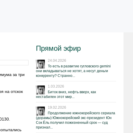
Прямой эфир
24.04.2026
То есть в развитие гугловского gemini
они вкладываться не хотят, а несут деньги
имума за три
конкуренту? Странно...
1.03.2026
я на отскок
Биток вниз, нефть вверх, как
нестабилен этот мир...
19.02.2026
Продолжение южнокорейского сериала
(дорамы) Южнокорейский экс-президент Юн
0130.
Сок Ёль получил пожизненный срок — суд
признал...
попытались