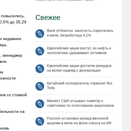
 повысились,
Свежее
0,5% до 35,29
Bank of America: занятость сократилась
в июле, безработица 4,1%
и недавнее
ерь.
Европейские акции растут, но нефть и
геополитика сдерживают оптимизм
о, менеджер
вли.
Европейские акции достигли рекордов
на волне надежд о деэскалации
ак
можности
Китайский госпокупатель тормозит Rio
Tinto
ов со ставкой
Минюст США отзывает памятку о
советниках по голосованию акционеров
бильности на
Foxconn установил рекорд месячной
выручки в июле на фоне спроса на ИИ
вновь