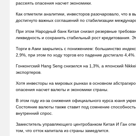
рассеять опасения насчет экономики.
Как отметили аналитики, инвесторов разочаровало, что в
достигнуто важных соглашений по стабилизации междунар
При этом Народный банк Китая снизил резервные требован
ликвидность и сохранить стабильный рост кредитования. Эт
Торги в Азии закрылись с понижением: большинство индек
2,9%, при этом по ходу торгов его падение достигало 4,4%.
Гонконгский Hang Seng снизился на 1,3%, а японский Nikk
экспортеров.
Хотя инвесторы на мировых рынках в основном абстрагиро
опасения насчет валюты и экономики страны.
В этом году из-за снижения официального курса юаня укре
Состояние валюты также ставит под сомнение способность 
внутренний спрос.
Заместитель управляющего центробанком Китая И Ган отме
том, что отток капитала из страны замедлится.