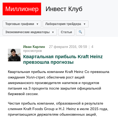
Миллионер
Инвест Клуб
Торговые графики
Лаборатория трейдера
Экономические индикаторы
Статьи
Иван Карлин
27 февраля 2016, 09:59
|
4
просмотров
Квартальная прибыль Kraft Heinz
превзошла прогнозы
Квартальная прибыль компании Kraft Heinz Co превзошла
ожидания Уолл-стрит, обеспечив рост акций
американского производителя напитков и продуктов
питания на 3 процента после закрытия официальной
биржевой сессии.
Чистая прибыль компании, образованной в результате
слияния Kraft Foods Group и H.J. Heinz в июле 2015 года,
причитающаяся держателям обыкновенных акций,