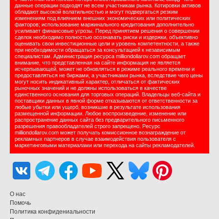
данные операции подходят не всем участникам рынка. Котировки активов
обладают высокой волатильностью и могут подвергаться резким
изменениям под влиянием внешних экономических или политических
факторов; использование маржинального кредитования дополнительно
усиливает финансовые угрозы. Перед принятием решения о совершении
сделок необходимо полностью осознавать риски и издержки, объективно
оценивать свои инвестиционные цели и уровень компетентности, а также
при необходимости обращаться за консультацией к независимым
специалистам. Администрация ресурса milliondollarov.com обращает
внимание, что представленная на сайте информация не является
исчерпывающей, может не обновляться в режиме реального времени и
предоставляться не биржами, а участниками рынка, вследствие чего цены
могут носить индикативный характер, отличаться от фактических
рыночных значений и не должны использоваться в качестве
единственного основания для торговых операций. Владельцы веб-сайта и
поставщики данных в явной форме отказываются от ответственности за
любые убытки или ущерб, возникшие в результате использования
размещенной информации. Любое воспроизведение, изменение или
распространение данных сайта без предварительного письменного
разрешения правообладателей строго запрещено. Ресурс
milliondollarov.com может получать комиссионное вознаграждение от
рекламных партнеров в случае взаимодействия пользователя с
маркетинговыми материалами или перехода на сайты рекламодателей.
О нас
Помочь
Политика конфидениальности