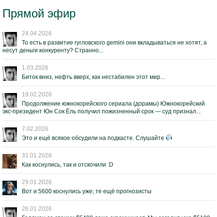
Прямой эфир
24.04.2026
То есть в развитие гугловского gemini они вкладываться не хотят, а
несут деньги конкуренту? Странно...
1.03.2026
Биток вниз, нефть вверх, как нестабилен этот мир...
19.02.2026
Продолжение южнокорейского сериала (дорамы) Южнокорейский
экс-президент Юн Сок Ёль получил пожизненный срок — суд признал...
7.02.2026
Это и ещё всякое обсудили на подкасте. Слушайте
31.01.2026
Как коснулись, так и отскочили :D
29.01.2026
Вот и 5600 коснулись уже; те ещё прогнозисты
26.01.2026