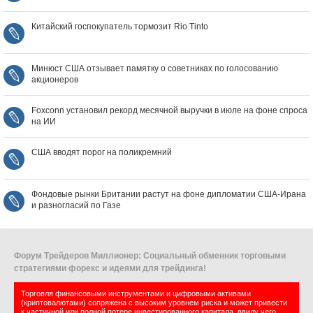
Китайский госпокупатель тормозит Rio Tinto
Минюст США отзывает памятку о советниках по голосованию
акционеров
Foxconn установил рекорд месячной выручки в июле на фоне спроса
на ИИ
США вводят порог на поликремний
Фондовые рынки Британии растут на фоне дипломатии США‑Ирана
и разногласий по Газе
Форум Трейдеров Миллионер: Социальный обменник торговыми
стратегиями форекс и идеями для трейдинга!
Торговля финансовыми инструментами и цифровыми активами
(криптовалютами) сопряжена с высоким уровнем риска и может привести
к частичной или полной потере инвестированного капитала, ввиду чего