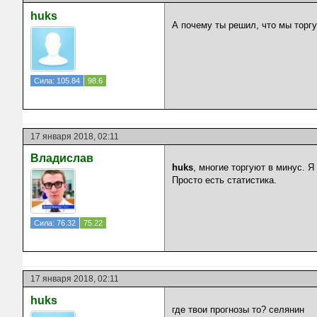
huks
А почему ты решил, что мы торг
Сила: 105.84
98.6
17 января 2018, 02:11
Владислав
huks
, многие торгуют в минус. Я 
Просто есть статистика.
Сила: 76.32
75.22
17 января 2018, 02:11
huks
где твои прогнозы то? селянин