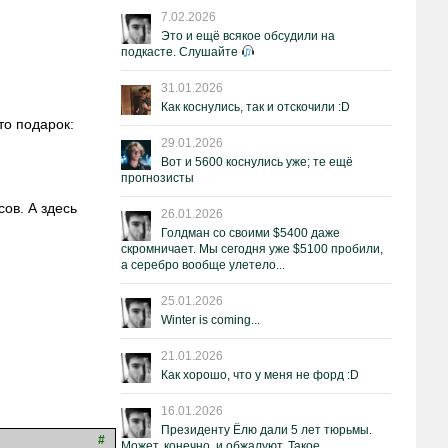
7.02.2026
Это и ещё всякое обсудили на
подкасте. Слушайте
31.01.2026
Как коснулись, так и отскочили :D
то подарок:
29.01.2026
Вот и 5600 коснулись уже; те ещё
прогнозисты
ов. А здесь
26.01.2026
Голдман со своими $5400 даже
скромничает. Мы сегодня уже $5100 пробили,
а серебро вообще улетело...
25.01.2026
Winter is coming...
21.01.2026
Как хорошо, что у меня не форд :D
16.01.2026
Президенту Ёлю дали 5 лет тюрьмы.
#
Может, конечно, и обжалуют. Такое.