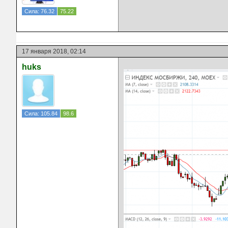
Сила: 76.32
75.22
17 января 2018, 02:14
huks
Сила: 105.84
98.6