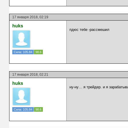
17 января 2018, 02:19
huks
пдюс тебе -рассмешил
Сила: 105.84
98.6
17 января 2018, 02:21
huks
ну-ну… я трейдер. и я зарабатыв
Сила: 105.84
98.6