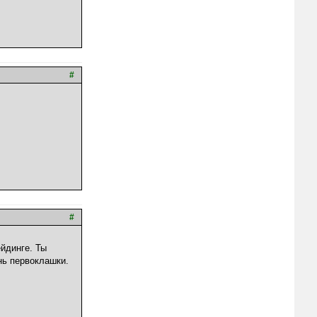
#
#
ейдинге. Ты
нь первоклашки.