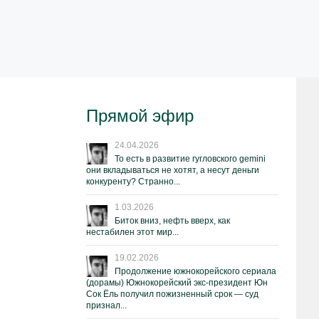
Прямой эфир
24.04.2026
То есть в развитие гугловского gemini
они вкладываться не хотят, а несут деньги
конкуренту? Странно...
1.03.2026
Биток вниз, нефть вверх, как
нестабилен этот мир...
19.02.2026
Продолжение южнокорейского сериала
(дорамы) Южнокорейский экс-президент Юн
Сок Ёль получил пожизненный срок — суд
признал...