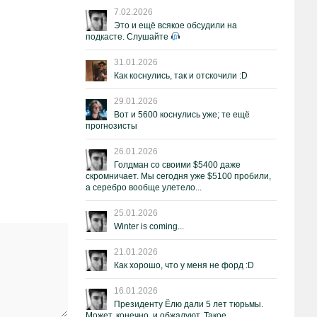
7.02.2026
Это и ещё всякое обсудили на
подкасте. Слушайте
31.01.2026
Как коснулись, так и отскочили :D
29.01.2026
Вот и 5600 коснулись уже; те ещё
прогнозисты
26.01.2026
Голдман со своими $5400 даже
скромничает. Мы сегодня уже $5100 пробили,
а серебро вообще улетело...
25.01.2026
Winter is coming...
21.01.2026
Как хорошо, что у меня не форд :D
16.01.2026
Президенту Ёлю дали 5 лет тюрьмы.
Может, конечно, и обжалуют. Такое.