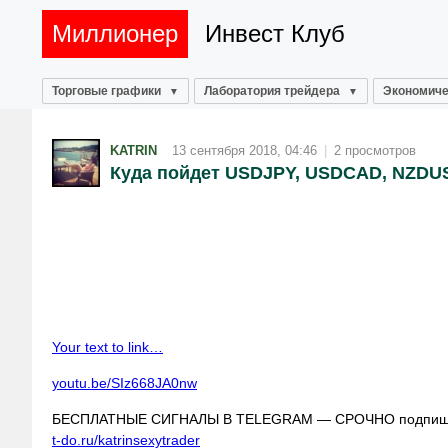
Миллионер
Инвест Клуб
Торговые графики
Лаборатория трейдера
Экономиче
KATRIN
13 сентября 2018, 04:46
|
2 просмотров
Куда пойдет USDJPY, USDCAD, NZDUS
Your text to link…
youtu.be/SIz668JA0nw
БЕСПЛАТНЫЕ СИГНАЛЫ В TELEGRAM — СРОЧНО подпиши
t-do.ru/katrinsexytrader