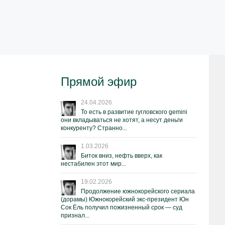
Прямой эфир
24.04.2026
То есть в развитие гугловского gemini
они вкладываться не хотят, а несут деньги
конкуренту? Странно...
1.03.2026
Биток вниз, нефть вверх, как
нестабилен этот мир...
19.02.2026
Продолжение южнокорейского сериала
(дорамы) Южнокорейский экс-президент Юн
Сок Ёль получил пожизненный срок — суд
признал...