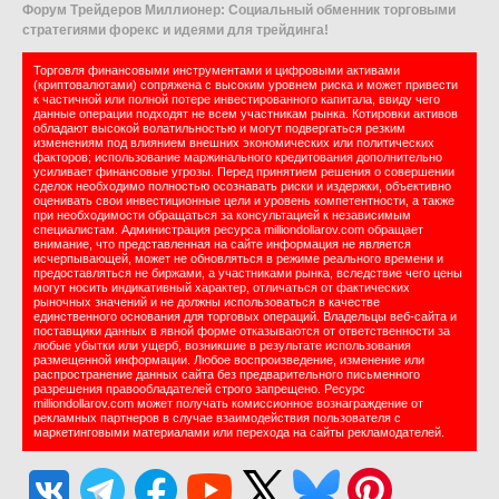
Форум Трейдеров Миллионер: Социальный обменник торговыми
стратегиями форекс и идеями для трейдинга!
Торговля финансовыми инструментами и цифровыми активами
(криптовалютами) сопряжена с высоким уровнем риска и может привести
к частичной или полной потере инвестированного капитала, ввиду чего
данные операции подходят не всем участникам рынка. Котировки активов
обладают высокой волатильностью и могут подвергаться резким
изменениям под влиянием внешних экономических или политических
факторов; использование маржинального кредитования дополнительно
усиливает финансовые угрозы. Перед принятием решения о совершении
сделок необходимо полностью осознавать риски и издержки, объективно
оценивать свои инвестиционные цели и уровень компетентности, а также
при необходимости обращаться за консультацией к независимым
специалистам. Администрация ресурса milliondollarov.com обращает
внимание, что представленная на сайте информация не является
исчерпывающей, может не обновляться в режиме реального времени и
предоставляться не биржами, а участниками рынка, вследствие чего цены
могут носить индикативный характер, отличаться от фактических
рыночных значений и не должны использоваться в качестве
единственного основания для торговых операций. Владельцы веб-сайта и
поставщики данных в явной форме отказываются от ответственности за
любые убытки или ущерб, возникшие в результате использования
размещенной информации. Любое воспроизведение, изменение или
распространение данных сайта без предварительного письменного
разрешения правообладателей строго запрещено. Ресурс
milliondollarov.com может получать комиссионное вознаграждение от
рекламных партнеров в случае взаимодействия пользователя с
маркетинговыми материалами или перехода на сайты рекламодателей.