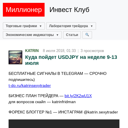
Миллионер
Инвест Клуб
Торговые графики
Лаборатория трейдера
Экономические индикаторы
Статьи
KATRIN
8 июля 2018, 01:33
|
3 просмотров
Куда пойдет USDJPY на неделе 9-13
июля
БЕСПЛАТНЫЕ СИГНАЛЫ В TELEGRAM — СРОЧНО
подпишитесь)
t-do.ru/katrinsexytrader
БИЗНЕС ПЛАН ТРЕЙДЕРА —
bit.ly/2K2wU1X
для вопросов скайп — katrinfridman
ФОРЕКС БЛОГГЕР №1 — ИНСТАГРАМ @katrin.sexytrader