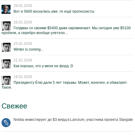
29.01.2026
Вот и 5600 коснулись уже; те ещё прогнозисты
26.01.2026
Голдман со своими $5400 даже скромничает. Мы сегодня уже $5100
пробили, а серебро вообще улетело...
25.01.2026
Winter is coming...
21.01.2026
Как хорошо, что у меня не форд :D
16.01.2026
Президенту Ёлю дали 5 лет тюрьмы. Может, конечно, и обжалуют.
Такое.
Свежее
Nvidia инвестирует до $3 млрд в Lancium, участника проекта Stargate