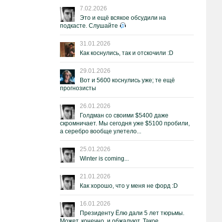
7.02.2026
Это и ещё всякое обсудили на
подкасте. Слушайте
31.01.2026
Как коснулись, так и отскочили :D
29.01.2026
Вот и 5600 коснулись уже; те ещё
прогнозисты
26.01.2026
Голдман со своими $5400 даже
скромничает. Мы сегодня уже $5100 пробили,
а серебро вообще улетело...
25.01.2026
Winter is coming...
21.01.2026
Как хорошо, что у меня не форд :D
16.01.2026
Президенту Ёлю дали 5 лет тюрьмы.
Может, конечно, и обжалуют. Такое.