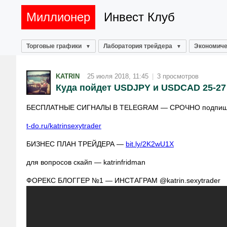
Миллионер
Инвест Клуб
Торговые графики
Лаборатория трейдера
Экономиче
KATRIN
25 июля 2018, 11:45
|
3 просмотров
Куда пойдет USDJPY и USDCAD 25-27
БЕСПЛАТНЫЕ СИГНАЛЫ В TELEGRAM — СРОЧНО подпиши
t-do.ru/katrinsexytrader
БИЗНЕС ПЛАН ТРЕЙДЕРА —
bit.ly/2K2wU1X
для вопросов скайп — katrinfridman
ФОРЕКС БЛОГГЕР №1 — ИНСТАГРАМ @katrin.sexytrader