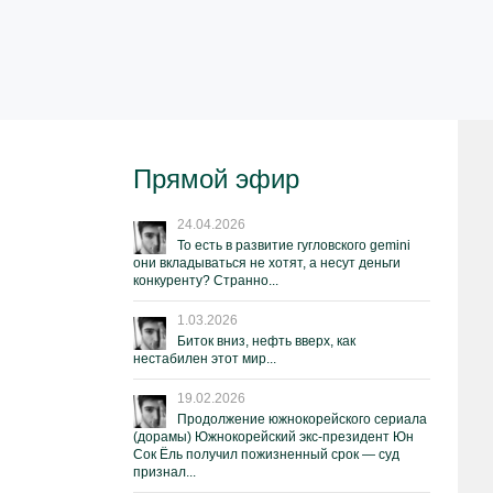
Прямой эфир
24.04.2026
То есть в развитие гугловского gemini
они вкладываться не хотят, а несут деньги
конкуренту? Странно...
1.03.2026
Биток вниз, нефть вверх, как
нестабилен этот мир...
19.02.2026
Продолжение южнокорейского сериала
(дорамы) Южнокорейский экс-президент Юн
Сок Ёль получил пожизненный срок — суд
признал...