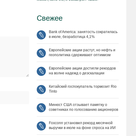
Свежее
Bank of America: занятость сократилась
в июле, безработица 4,1%
Европейские акции растут, но нефть и
геополитика сдерживают оптимизм
Европейские акции достигли рекордов
на волне надежд о деэскалации
Китайский госпокупатель тормозит Rio
Tinto
Минюст США отзывает памятку о
советниках по голосованию акционеров
Foxconn установил рекорд месячной
выручки в июле на фоне спроса на ИИ