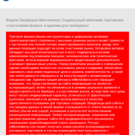
Форум Трейдеров Миллионер: Социальный обменник торговыми
стратегиями форекс и идеями для трейдинга!
Торговля финансовыми инструментами и цифровыми активами
(криптовалютами) сопряжена с высоким уровнем риска и может привести
к частичной или полной потере инвестированного капитала, ввиду чего
данные операции подходят не всем участникам рынка. Котировки активов
обладают высокой волатильностью и могут подвергаться резким
изменениям под влиянием внешних экономических или политических
факторов; использование маржинального кредитования дополнительно
усиливает финансовые угрозы. Перед принятием решения о совершении
сделок необходимо полностью осознавать риски и издержки, объективно
оценивать свои инвестиционные цели и уровень компетентности, а также
при необходимости обращаться за консультацией к независимым
специалистам. Администрация ресурса milliondollarov.com обращает
внимание, что представленная на сайте информация не является
исчерпывающей, может не обновляться в режиме реального времени и
предоставляться не биржами, а участниками рынка, вследствие чего цены
могут носить индикативный характер, отличаться от фактических
рыночных значений и не должны использоваться в качестве
единственного основания для торговых операций. Владельцы веб-сайта и
поставщики данных в явной форме отказываются от ответственности за
любые убытки или ущерб, возникшие в результате использования
размещенной информации. Любое воспроизведение, изменение или
распространение данных сайта без предварительного письменного
разрешения правообладателей строго запрещено. Ресурс
milliondollarov.com может получать комиссионное вознаграждение от
рекламных партнеров в случае взаимодействия пользователя с
маркетинговыми материалами или перехода на сайты рекламодателей.