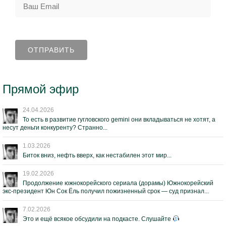
Прямой эфир
24.04.2026
То есть в развитие гугловского gemini они вкладываться не хотят, а
несут деньги конкуренту? Странно...
1.03.2026
Биток вниз, нефть вверх, как нестабилен этот мир...
19.02.2026
Продолжение южнокорейского сериала (дорамы) Южнокорейский
экс-президент Юн Сок Ёль получил пожизненный срок — суд признал...
7.02.2026
Это и ещё всякое обсудили на подкасте. Слушайте