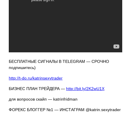
БЕСПЛАТНЫЕ СИГНАЛЫ В TELEGRAM — СРОЧНО
подпишитесь)
http://t-do.ru/katrinsexytrader
БИЗНЕС ПЛАН ТРЕЙДЕРА —
http://bit.ly/2K2wU1X
для вопросов скайп — katrinfridman
ФОРЕКС БЛОГГЕР №1 — ИНСТАГРАМ @katrin.sexytrader