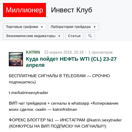
Миллионер
Инвест Клуб
Торговые графики
Лаборатория трейдера
Экономические индикаторы
Статьи
KATRIN
23 апреля 2018, 20:18
|
1 просмотров
Куда пойдет НЕФТЬ WTI (CL) 23-27
апреля
БЕСПЛАТНЫЕ СИГНАЛЫ В TELEGRAM — СРОЧНО
подпишитесь)
t.me/katrinsexytrader
ВИП чат трейдеров + сигналы в whatsapp +Копирование
моих сделок: скайп — katrinfridman
ФОРЕКС БЛОГГЕР №1 — ИНСТАГРАМ @katrin.sexytrader
(КОНКУРСЫ НА ВИП ПОДПИСКУ НА СИГНАЛЫ!!!)