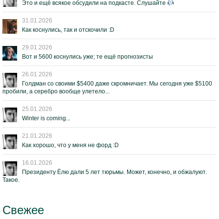
Это и ещё всякое обсудили на подкасте. Слушайте
31.01.2026
Как коснулись, так и отскочили :D
29.01.2026
Вот и 5600 коснулись уже; те ещё прогнозисты
26.01.2026
Голдман со своими $5400 даже скромничает. Мы сегодня уже $5100
пробили, а серебро вообще улетело...
25.01.2026
Winter is coming...
21.01.2026
Как хорошо, что у меня не форд :D
16.01.2026
Президенту Ёлю дали 5 лет тюрьмы. Может, конечно, и обжалуют.
Такое.
Свежее