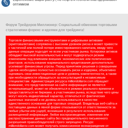
оптимизм
Форум Трейдеров Миллионер: Социальный обменник торговыми
стратегиями форекс и идеями для трейдинга!
Торговля финансовыми инструментами и цифровыми активами
(криптовалютами) сопряжена с высоким уровнем риска и может привести
к частичной или полной потере инвестированного капитала, ввиду чего
данные операции подходят не всем участникам рынка. Котировки активов
обладают высокой волатильностью и могут подвергаться резким
изменениям под влиянием внешних экономических или политических
факторов; использование маржинального кредитования дополнительно
усиливает финансовые угрозы. Перед принятием решения о совершении
сделок необходимо полностью осознавать риски и издержки, объективно
оценивать свои инвестиционные цели и уровень компетентности, а также
при необходимости обращаться за консультацией к независимым
специалистам. Администрация ресурса milliondollarov.com обращает
внимание, что представленная на сайте информация не является
исчерпывающей, может не обновляться в режиме реального времени и
предоставляться не биржами, а участниками рынка, вследствие чего цены
могут носить индикативный характер, отличаться от фактических
рыночных значений и не должны использоваться в качестве
единственного основания для торговых операций. Владельцы веб-сайта и
поставщики данных в явной форме отказываются от ответственности за
любые убытки или ущерб, возникшие в результате использования
размещенной информации. Любое воспроизведение, изменение или
распространение данных сайта без предварительного письменного
разрешения правообладателей строго запрещено. Ресурс
milliondollarov.com может получать комиссионное вознаграждение от