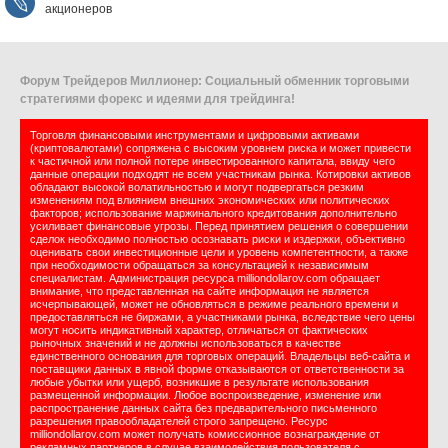
акционеров
Форум Трейдеров Миллионер: Социальный обменник торговыми
стратегиями форекс и идеями для трейдинга!
Торговля финансовыми инструментами и цифровыми активами
(криптовалютами) сопряжена с высоким уровнем риска и может привести
к частичной или полной потере инвестированного капитала, ввиду чего
данные операции подходят не всем участникам рынка. Котировки активов
обладают высокой волатильностью и могут подвергаться резким
изменениям под влиянием внешних экономических или политических
факторов; использование маржинального кредитования дополнительно
усиливает финансовые угрозы. Перед принятием решения о совершении
сделок необходимо полностью осознавать риски и издержки, объективно
оценивать свои инвестиционные цели и уровень компетентности, а также
при необходимости обращаться за консультацией к независимым
специалистам. Администрация ресурса milliondollarov.com обращает
внимание, что представленная на сайте информация не является
исчерпывающей, может не обновляться в режиме реального времени и
предоставляться не биржами, а участниками рынка, вследствие чего цены
могут носить индикативный характер, отличаться от фактических
рыночных значений и не должны использоваться в качестве
единственного основания для торговых операций. Владельцы веб-сайта и
поставщики данных в явной форме отказываются от ответственности за
любые убытки или ущерб, возникшие в результате использования
размещенной информации. Любое воспроизведение, изменение или
распространение данных сайта без предварительного письменного
разрешения правообладателей строго запрещено. Ресурс
milliondollarov.com может получать комиссионное вознаграждение от
рекламных партнеров в случае взаимодействия пользователя с