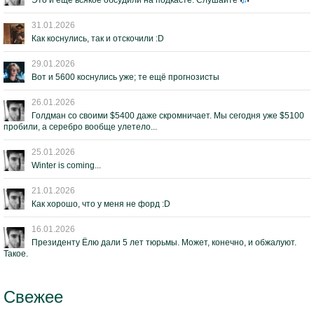
Это и ещё всякое обсудили на подкасте. Слушайте
31.01.2026
Как коснулись, так и отскочили :D
29.01.2026
Вот и 5600 коснулись уже; те ещё прогнозисты
26.01.2026
Голдман со своими $5400 даже скромничает. Мы сегодня уже $5100
пробили, а серебро вообще улетело...
25.01.2026
Winter is coming...
21.01.2026
Как хорошо, что у меня не форд :D
16.01.2026
Президенту Ёлю дали 5 лет тюрьмы. Может, конечно, и обжалуют.
Такое.
Свежее