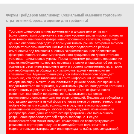
Форум Трейдеров Миллионер: Социальный обменник торговыми
стратегиями форекс и идеями для трейдинга!
Торговля финансовыми инструментами и цифровыми активами
(криптовалютами) сопряжена с высоким уровнем риска и может привести
к частичной или полной потере инвестированного капитала, ввиду чего
данные операции подходят не всем участникам рынка. Котировки активов
обладают высокой волатильностью и могут подвергаться резким
изменениям под влиянием внешних экономических или политических
факторов; использование маржинального кредитования дополнительно
усиливает финансовые угрозы. Перед принятием решения о совершении
сделок необходимо полностью осознавать риски и издержки, объективно
оценивать свои инвестиционные цели и уровень компетентности, а также
при необходимости обращаться за консультацией к независимым
специалистам. Администрация ресурса milliondollarov.com обращает
внимание, что представленная на сайте информация не является
исчерпывающей, может не обновляться в режиме реального времени и
предоставляться не биржами, а участниками рынка, вследствие чего цены
могут носить индикативный характер, отличаться от фактических
рыночных значений и не должны использоваться в качестве
единственного основания для торговых операций. Владельцы веб-сайта и
поставщики данных в явной форме отказываются от ответственности за
любые убытки или ущерб, возникшие в результате использования
размещенной информации. Любое воспроизведение, изменение или
распространение данных сайта без предварительного письменного
разрешения правообладателей строго запрещено. Ресурс
milliondollarov.com может получать комиссионное вознаграждение от
рекламных партнеров в случае взаимодействия пользователя с
маркетинговыми материалами или перехода на сайты рекламодателей.