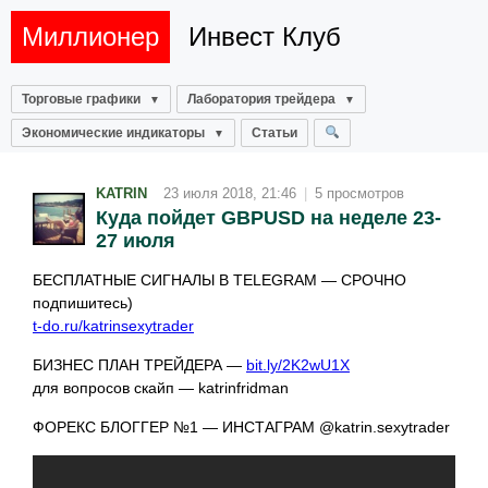
Миллионер
Инвест Клуб
Торговые графики
Лаборатория трейдера
Экономические индикаторы
Статьи
KATRIN
23 июля 2018, 21:46
|
5 просмотров
Куда пойдет GBPUSD на неделе 23-
27 июля
БЕСПЛАТНЫЕ СИГНАЛЫ В TELEGRAM — СРОЧНО
подпишитесь)
t-do.ru/katrinsexytrader
БИЗНЕС ПЛАН ТРЕЙДЕРА —
bit.ly/2K2wU1X
для вопросов скайп — katrinfridman
ФОРЕКС БЛОГГЕР №1 — ИНСТАГРАМ @katrin.sexytrader