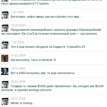
несут деньги конкуренту? Странно...
1.03.2026
Биток вниз, нефть вверх, как нестабилен этот мир...
19.02.2026
Продолжение южнокорейского сериала (дорамы) Южнокорейский
экс-президент Юн Сок Ёль получил пожизненный срок — суд признал...
7.02.2026
Это и ещё всякое обсудили на подкасте. Слушайте
31.01.2026
Как коснулись, так и отскочили :D
29.01.2026
Вот и 5600 коснулись уже; те ещё прогнозисты
26.01.2026
Голдман со своими $5400 даже скромничает. Мы сегодня уже $5100
пробили, а серебро вообще улетело...
25.01.2026
Winter is coming...