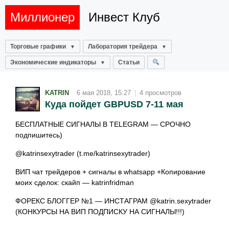
Миллионер
Инвест Клуб
Торговые графики
Лаборатория трейдера
Экономические индикаторы
Статьи
KATRIN
6 мая 2018, 15:27
|
4 просмотров
Куда пойдет GBPUSD 7-11 мая
БЕСПЛАТНЫЕ СИГНАЛЫ В TELEGRAM — СРОЧНО
подпишитесь)
@katrinsexytrader (t.me/katrinsexytrader)
ВИП чат трейдеров + сигналы в whatsapp +Копирование
моих сделок: скайп — katrinfridman
ФОРЕКС БЛОГГЕР №1 — ИНСТАГРАМ @katrin.sexytrader
(КОНКУРСЫ НА ВИП ПОДПИСКУ НА СИГНАЛЫ!!!)