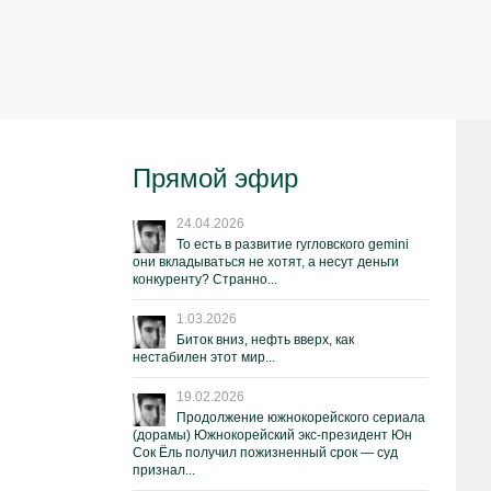
Прямой эфир
24.04.2026
То есть в развитие гугловского gemini
они вкладываться не хотят, а несут деньги
конкуренту? Странно...
1.03.2026
Биток вниз, нефть вверх, как
нестабилен этот мир...
19.02.2026
Продолжение южнокорейского сериала
(дорамы) Южнокорейский экс-президент Юн
Сок Ёль получил пожизненный срок — суд
признал...