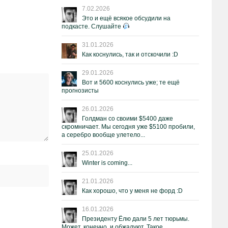
7.02.2026
Это и ещё всякое обсудили на
подкасте. Слушайте
31.01.2026
Как коснулись, так и отскочили :D
29.01.2026
Вот и 5600 коснулись уже; те ещё
прогнозисты
26.01.2026
Голдман со своими $5400 даже
скромничает. Мы сегодня уже $5100 пробили,
а серебро вообще улетело...
25.01.2026
Winter is coming...
21.01.2026
Как хорошо, что у меня не форд :D
16.01.2026
Президенту Ёлю дали 5 лет тюрьмы.
Может, конечно, и обжалуют. Такое.