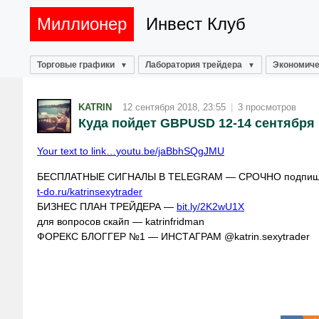
Миллионер
Инвест Клуб
Торговые графики
Лаборатория трейдера
Экономиче
KATRIN
12 сентября 2018, 23:55
|
3 просмотров
Куда пойдет GBPUSD 12-14 сентября
Your text to link…
youtu.be/jaBbhSQgJMU
БЕСПЛАТНЫЕ СИГНАЛЫ В TELEGRAM — СРОЧНО подпиши
t-do.ru/katrinsexytrader
БИЗНЕС ПЛАН ТРЕЙДЕРА —
bit.ly/2K2wU1X
для вопросов скайп — katrinfridman
ФОРЕКС БЛОГГЕР №1 — ИНСТАГРАМ @katrin.sexytrader