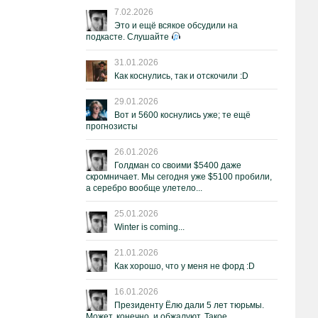
7.02.2026
Это и ещё всякое обсудили на
подкасте. Слушайте
31.01.2026
Как коснулись, так и отскочили :D
29.01.2026
Вот и 5600 коснулись уже; те ещё
прогнозисты
26.01.2026
Голдман со своими $5400 даже
скромничает. Мы сегодня уже $5100 пробили,
а серебро вообще улетело...
25.01.2026
Winter is coming...
21.01.2026
Как хорошо, что у меня не форд :D
16.01.2026
Президенту Ёлю дали 5 лет тюрьмы.
Может, конечно, и обжалуют. Такое.