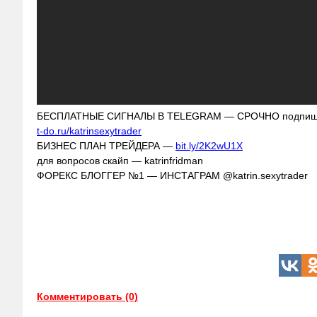
БЕСПЛАТНЫЕ СИГНАЛЫ В TELEGRAM — СРОЧНО подпиши
t-do.ru/katrinsexytrader
БИЗНЕС ПЛАН ТРЕЙДЕРА —
bit.ly/2K2wU1X
для вопросов скайп — katrinfridman
ФОРЕКС БЛОГГЕР №1 — ИНСТАГРАМ @katrin.sexytrader
Комментировать (0)