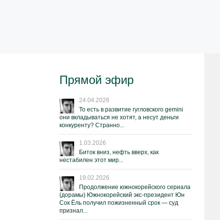
Прямой эфир
24.04.2026
То есть в развитие гугловского gemini
они вкладываться не хотят, а несут деньги
конкуренту? Странно...
1.03.2026
Биток вниз, нефть вверх, как
нестабилен этот мир...
19.02.2026
Продолжение южнокорейского сериала
(дорамы) Южнокорейский экс-президент Юн
Сок Ёль получил пожизненный срок — суд
признал...