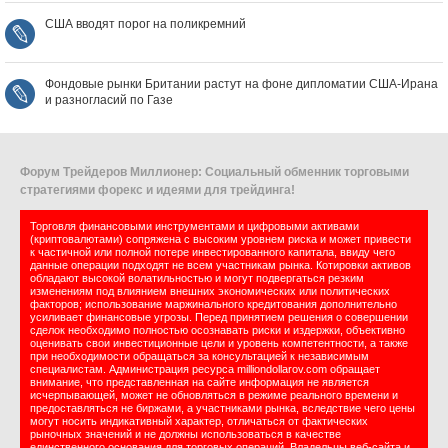
США вводят порог на поликремний
Фондовые рынки Британии растут на фоне дипломатии США‑Ирана
и разногласий по Газе
Форум Трейдеров Миллионер: Социальный обменник торговыми
стратегиями форекс и идеями для трейдинга!
Торговля финансовыми инструментами и цифровыми активами
(криптовалютами) сопряжена с высоким уровнем риска и может привести
к частичной или полной потере инвестированного капитала, ввиду чего
данные операции подходят не всем участникам рынка. Котировки активов
обладают высокой волатильностью и могут подвергаться резким
изменениям под влиянием внешних экономических или политических
факторов; использование маржинального кредитования дополнительно
усиливает финансовые угрозы. Перед принятием решения о совершении
сделок необходимо полностью осознавать риски и издержки, объективно
оценивать свои инвестиционные цели и уровень компетентности, а также
при необходимости обращаться за консультацией к независимым
специалистам. Администрация ресурса milliondollarov.com обращает
внимание, что представленная на сайте информация не является
исчерпывающей, может не обновляться в режиме реального времени и
предоставляться не биржами, а участниками рынка, вследствие чего цены
могут носить индикативный характер, отличаться от фактических
рыночных значений и не должны использоваться в качестве
единственного основания для торговых операций. Владельцы веб-сайта и