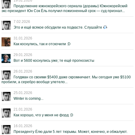
19.02.2026
Продолжение южнокорейского сериала (дорамы) Южнокорейский
экс-президент Юн Сок Ёль получил пожизненный срок — суд признал...
7.02.2026
Это и ещё всякое обсудили на подкасте. Слушайте
31.01.2026
Как коснулись, так и отскочили :D
29.01.2026
Вот и 5600 коснулись уже; те ещё прогнозисты
26.01.2026
Голдман со своими $5400 даже скромничает. Мы сегодня уже $5100
пробили, а серебро вообще улетело...
25.01.2026
Winter is coming...
21.01.2026
Как хорошо, что у меня не форд :D
16.01.2026
Президенту Ёлю дали 5 лет тюрьмы. Может, конечно, и обжалуют.