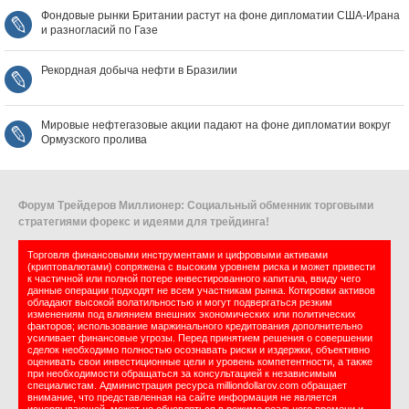
Фондовые рынки Британии растут на фоне дипломатии США‑Ирана
и разногласий по Газе
Рекордная добыча нефти в Бразилии
Мировые нефтегазовые акции падают на фоне дипломатии вокруг
Ормузского пролива
Форум Трейдеров Миллионер: Социальный обменник торговыми
стратегиями форекс и идеями для трейдинга!
Торговля финансовыми инструментами и цифровыми активами
(криптовалютами) сопряжена с высоким уровнем риска и может привести
к частичной или полной потере инвестированного капитала, ввиду чего
данные операции подходят не всем участникам рынка. Котировки активов
обладают высокой волатильностью и могут подвергаться резким
изменениям под влиянием внешних экономических или политических
факторов; использование маржинального кредитования дополнительно
усиливает финансовые угрозы. Перед принятием решения о совершении
сделок необходимо полностью осознавать риски и издержки, объективно
оценивать свои инвестиционные цели и уровень компетентности, а также
при необходимости обращаться за консультацией к независимым
специалистам. Администрация ресурса milliondollarov.com обращает
внимание, что представленная на сайте информация не является