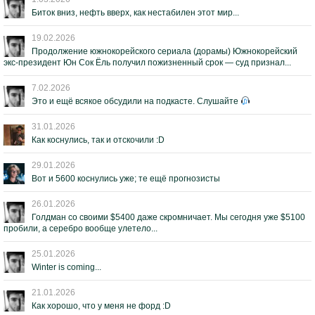
Биток вниз, нефть вверх, как нестабилен этот мир...
19.02.2026
Продолжение южнокорейского сериала (дорамы) Южнокорейский
экс-президент Юн Сок Ёль получил пожизненный срок — суд признал...
7.02.2026
Это и ещё всякое обсудили на подкасте. Слушайте
31.01.2026
Как коснулись, так и отскочили :D
29.01.2026
Вот и 5600 коснулись уже; те ещё прогнозисты
26.01.2026
Голдман со своими $5400 даже скромничает. Мы сегодня уже $5100
пробили, а серебро вообще улетело...
25.01.2026
Winter is coming...
21.01.2026
Как хорошо, что у меня не форд :D