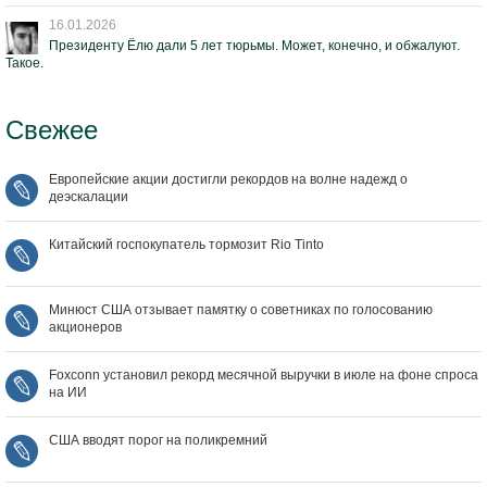
16.01.2026
Президенту Ёлю дали 5 лет тюрьмы. Может, конечно, и обжалуют.
Такое.
Свежее
Европейские акции достигли рекордов на волне надежд о
деэскалации
Китайский госпокупатель тормозит Rio Tinto
Минюст США отзывает памятку о советниках по голосованию
акционеров
Foxconn установил рекорд месячной выручки в июле на фоне спроса
на ИИ
США вводят порог на поликремний