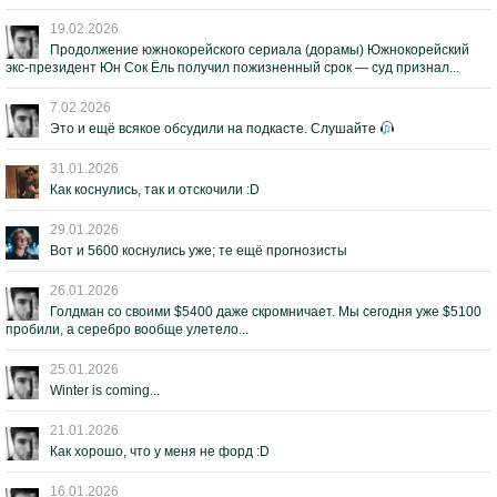
19.02.2026
Продолжение южнокорейского сериала (дорамы) Южнокорейский
экс-президент Юн Сок Ёль получил пожизненный срок — суд признал...
7.02.2026
Это и ещё всякое обсудили на подкасте. Слушайте
31.01.2026
Как коснулись, так и отскочили :D
29.01.2026
Вот и 5600 коснулись уже; те ещё прогнозисты
26.01.2026
Голдман со своими $5400 даже скромничает. Мы сегодня уже $5100
пробили, а серебро вообще улетело...
25.01.2026
Winter is coming...
21.01.2026
Как хорошо, что у меня не форд :D
16.01.2026