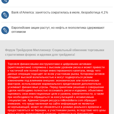
Bank of America: занятость сократилась в июле, безработица 4,1%
Европейские акции растут, но нефть и геополитика сдерживают
оптимизм
Форум Трейдеров Миллионер: Социальный обменник торговыми
стратегиями форекс и идеями для трейдинга!
Торговля финансовыми инструментами и цифровыми активами
(криптовалютами) сопряжена с высоким уровнем риска и может привести
к частичной или полной потере инвестированного капитала, ввиду чего
данные операции подходят не всем участникам рынка. Котировки активов
обладают высокой волатильностью и могут подвергаться резким
изменениям под влиянием внешних экономических или политических
факторов; использование маржинального кредитования дополнительно
усиливает финансовые угрозы. Перед принятием решения о совершении
сделок необходимо полностью осознавать риски и издержки, объективно
оценивать свои инвестиционные цели и уровень компетентности, а также
при необходимости обращаться за консультацией к независимым
специалистам. Администрация ресурса milliondollarov.com обращает
внимание, что представленная на сайте информация не является
исчерпывающей, может не обновляться в режиме реального времени и
предоставляться не биржами, а участниками рынка, вследствие чего цены
могут носить индикативный характер, отличаться от фактических