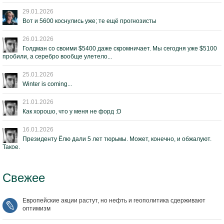
29.01.2026
Вот и 5600 коснулись уже; те ещё прогнозисты
26.01.2026
Голдман со своими $5400 даже скромничает. Мы сегодня уже $5100
пробили, а серебро вообще улетело...
25.01.2026
Winter is coming...
21.01.2026
Как хорошо, что у меня не форд :D
16.01.2026
Президенту Ёлю дали 5 лет тюрьмы. Может, конечно, и обжалуют.
Такое.
Свежее
Европейские акции растут, но нефть и геополитика сдерживают
оптимизм