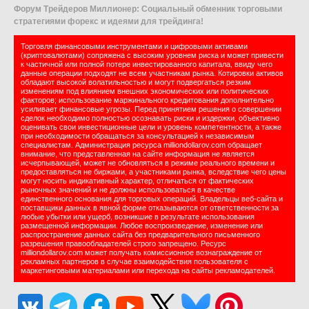
Форум Трейдеров Миллионер: Социальный обменник торговыми
стратегиями форекс и идеями для трейдинга!
Торговля финансовыми инструментами и цифровыми активами
(криптовалютами) сопряжена с высоким уровнем риска и может привести
к частичной или полной потере инвестированного капитала, ввиду чего
данные операции подходят не всем участникам рынка. Котировки активов
обладают высокой волатильностью и могут подвергаться резким
изменениям под влиянием внешних экономических или политических
факторов; использование маржинального кредитования дополнительно
усиливает финансовые угрозы. Перед принятием решения о совершении
сделок необходимо полностью осознавать риски и издержки, объективно
оценивать свои инвестиционные цели и уровень компетентности, а также
при необходимости обращаться за консультацией к независимым
специалистам. Администрация ресурса milliondollarov.com обращает
внимание, что представленная на сайте информация не является
исчерпывающей, может не обновляться в режиме реального времени и
предоставляться не биржами, а участниками рынка, вследствие чего цены
могут носить индикативный характер, отличаться от фактических
рыночных значений и не должны использоваться в качестве
единственного основания для торговых операций. Владельцы веб-сайта и
поставщики данных в явной форме отказываются от ответственности за
любые убытки или ущерб, возникшие в результате использования
размещенной информации. Любое воспроизведение, изменение или
распространение данных сайта без предварительного письменного
разрешения правообладателей строго запрещено. Ресурс
milliondollarov.com может получать комиссионное вознаграждение от
рекламных партнеров в случае взаимодействия пользователя с
маркетинговыми материалами или перехода на сайты рекламодателей.