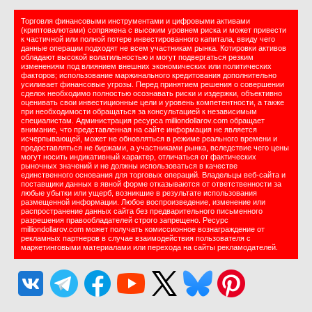
Торговля финансовыми инструментами и цифровыми активами
(криптовалютами) сопряжена с высоким уровнем риска и может привести
к частичной или полной потере инвестированного капитала, ввиду чего
данные операции подходят не всем участникам рынка. Котировки активов
обладают высокой волатильностью и могут подвергаться резким
изменениям под влиянием внешних экономических или политических
факторов; использование маржинального кредитования дополнительно
усиливает финансовые угрозы. Перед принятием решения о совершении
сделок необходимо полностью осознавать риски и издержки, объективно
оценивать свои инвестиционные цели и уровень компетентности, а также
при необходимости обращаться за консультацией к независимым
специалистам. Администрация ресурса milliondollarov.com обращает
внимание, что представленная на сайте информация не является
исчерпывающей, может не обновляться в режиме реального времени и
предоставляться не биржами, а участниками рынка, вследствие чего цены
могут носить индикативный характер, отличаться от фактических
рыночных значений и не должны использоваться в качестве
единственного основания для торговых операций. Владельцы веб-сайта и
поставщики данных в явной форме отказываются от ответственности за
любые убытки или ущерб, возникшие в результате использования
размещенной информации. Любое воспроизведение, изменение или
распространение данных сайта без предварительного письменного
разрешения правообладателей строго запрещено. Ресурс
milliondollarov.com может получать комиссионное вознаграждение от
рекламных партнеров в случае взаимодействия пользователя с
маркетинговыми материалами или перехода на сайты рекламодателей.