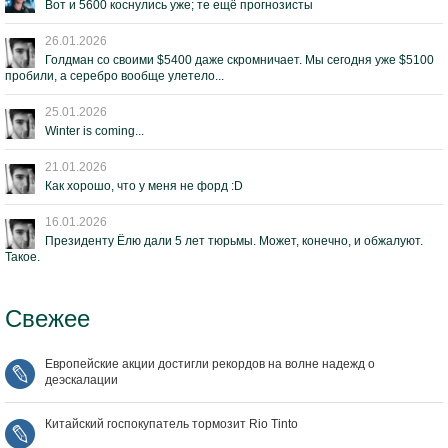
Вот и 5600 коснулись уже; те ещё прогнозисты
26.01.2026
Голдман со своими $5400 даже скромничает. Мы сегодня уже $5100
пробили, а серебро вообще улетело...
25.01.2026
Winter is coming...
21.01.2026
Как хорошо, что у меня не форд :D
16.01.2026
Президенту Ёлю дали 5 лет тюрьмы. Может, конечно, и обжалуют.
Такое.
Свежее
Европейские акции достигли рекордов на волне надежд о
деэскалации
Китайский госпокупатель тормозит Rio Tinto