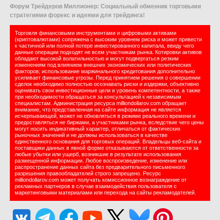
Форум Трейдеров Миллионер: Социальный обменник торговыми
стратегиями форекс и идеями для трейдинга!
Торговля финансовыми инструментами и цифровыми активами
(криптовалютами) сопряжена с высоким уровнем риска и может привести
к частичной или полной потере инвестированного капитала, ввиду чего
данные операции подходят не всем участникам рынка. Котировки активов
обладают высокой волатильностью и могут подвергаться резким
изменениям под влиянием внешних экономических или политических
факторов; использование маржинального кредитования дополнительно
усиливает финансовые угрозы. Перед принятием решения о совершении
сделок необходимо полностью осознавать риски и издержки, объективно
оценивать свои инвестиционные цели и уровень компетентности, а также
при необходимости обращаться за консультацией к независимым
специалистам. Администрация ресурса milliondollarov.com обращает
внимание, что представленная на сайте информация не является
исчерпывающей, может не обновляться в режиме реального времени и
предоставляться не биржами, а участниками рынка, вследствие чего цены
могут носить индикативный характер, отличаться от фактических
рыночных значений и не должны использоваться в качестве
единственного основания для торговых операций. Владельцы веб-сайта и
поставщики данных в явной форме отказываются от ответственности за
любые убытки или ущерб, возникшие в результате использования
размещенной информации. Любое воспроизведение, изменение или
распространение данных сайта без предварительного письменного
разрешения правообладателей строго запрещено. Ресурс
milliondollarov.com может получать комиссионное вознаграждение от
рекламных партнеров в случае взаимодействия пользователя с
маркетинговыми материалами или перехода на сайты рекламодателей.