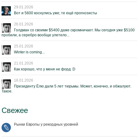
29.01.2026
Вот и 5600 коснулись уже; те ещё прогнозисты
26.01.2026
Голдман со своими $5400 даже скромничает. Мы сегодня уже $5100
пробили, а серебро вообще улетело...
25.01.2026
Winter is coming...
21.01.2026
Как хорошо, что у меня не форд :D
16.01.2026
Президенту Ёлю дали 5 лет тюрьмы. Может, конечно, и обжалуют.
Такое.
Свежее
Рынки Европы у рекордных уровней