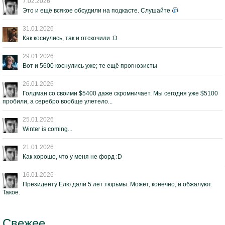
7.02.2026
Это и ещё всякое обсудили на подкасте. Слушайте
31.01.2026
Как коснулись, так и отскочили :D
29.01.2026
Вот и 5600 коснулись уже; те ещё прогнозисты
26.01.2026
Голдман со своими $5400 даже скромничает. Мы сегодня уже $5100
пробили, а серебро вообще улетело...
25.01.2026
Winter is coming...
21.01.2026
Как хорошо, что у меня не форд :D
16.01.2026
Президенту Ёлю дали 5 лет тюрьмы. Может, конечно, и обжалуют.
Такое.
Свежее