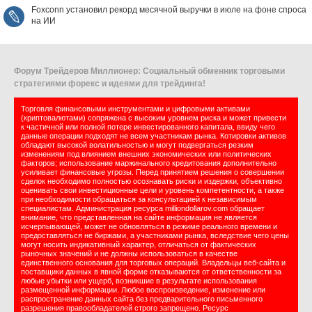
Foxconn установил рекорд месячной выручки в июле на фоне спроса
на ИИ
Форум Трейдеров Миллионер: Социальный обменник торговыми
стратегиями форекс и идеями для трейдинга!
Торговля финансовыми инструментами и цифровыми активами
(криптовалютами) сопряжена с высоким уровнем риска и может привести
к частичной или полной потере инвестированного капитала, ввиду чего
данные операции подходят не всем участникам рынка. Котировки активов
обладают высокой волатильностью и могут подвергаться резким
изменениям под влиянием внешних экономических или политических
факторов; использование маржинального кредитования дополнительно
усиливает финансовые угрозы. Перед принятием решения о совершении
сделок необходимо полностью осознавать риски и издержки, объективно
оценивать свои инвестиционные цели и уровень компетентности, а также
при необходимости обращаться за консультацией к независимым
специалистам. Администрация ресурса milliondollarov.com обращает
внимание, что представленная на сайте информация не является
исчерпывающей, может не обновляться в режиме реального времени и
предоставляться не биржами, а участниками рынка, вследствие чего цены
могут носить индикативный характер, отличаться от фактических
рыночных значений и не должны использоваться в качестве
единственного основания для торговых операций. Владельцы веб-сайта и
поставщики данных в явной форме отказываются от ответственности за
любые убытки или ущерб, возникшие в результате использования
размещенной информации. Любое воспроизведение, изменение или
распространение данных сайта без предварительного письменного
разрешения правообладателей строго запрещено. Ресурс