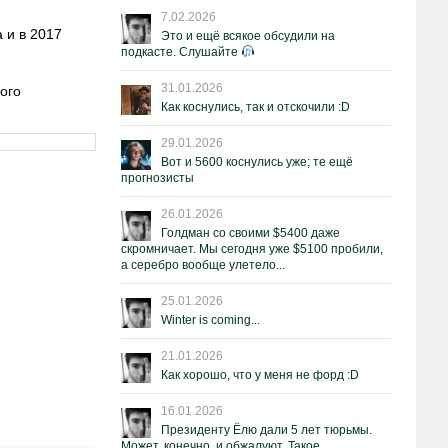
7.02.2026
 и в 2017
Это и ещё всякое обсудили на
подкасте. Слушайте
31.01.2026
ого
Как коснулись, так и отскочили :D
29.01.2026
Вот и 5600 коснулись уже; те ещё
прогнозисты
26.01.2026
Голдман со своими $5400 даже
скромничает. Мы сегодня уже $5100 пробили,
а серебро вообще улетело...
25.01.2026
Winter is coming...
21.01.2026
Как хорошо, что у меня не форд :D
16.01.2026
Президенту Ёлю дали 5 лет тюрьмы.
Может, конечно, и обжалуют. Такое.