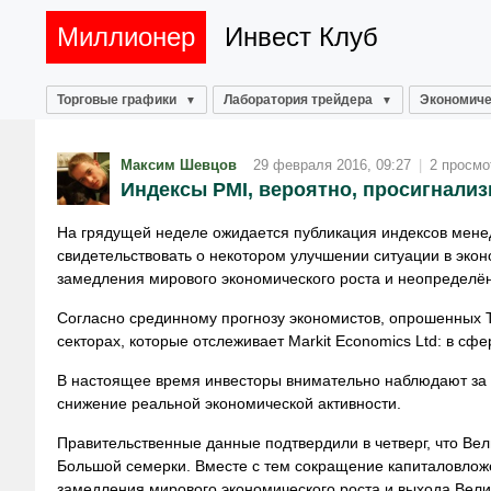
Миллионер
Инвест Клуб
Торговые графики
Лаборатория трейдера
Экономиче
Максим Шевцов
29 февраля 2016, 09:27
|
2 просмо
Индексы PMI, вероятно, просигнали
На грядущей неделе ожидается публикация индексов менед
свидетельствовать о некотором улучшении ситуации в эко
замедления мирового экономического роста и неопределён
Согласно срединному прогнозу экономистов, опрошенных Th
секторах, которые отслеживает Markit Economics Ltd: в сфе
В настоящее время инвесторы внимательно наблюдают за д
снижение реальной экономической активности.
Правительственные данные подтвердили в четверг, что Вел
Большой семерки. Вместе с тем сокращение капиталовложе
замедления мирового экономического роста и выхода Вели