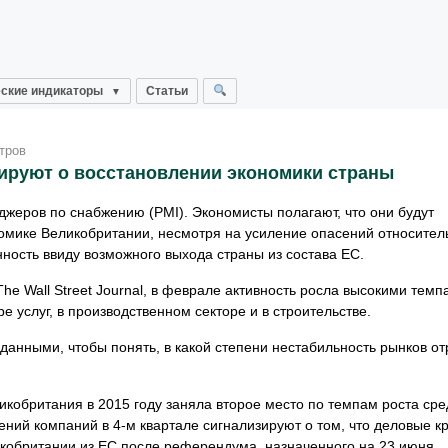
ские индикаторы
Статьи
тров
зируют о восстановлении экономики страны
жеров по снабжению (PMI). Экономисты полагают, что они будут
номике Великобритании, несмотря на усиление опасений относител
ность ввиду возможного выхода страны из состава ЕС.
e Wall Street Journal, в феврале активность росла высокими темп
ре услуг, в производственном секторе и в строительстве.
анными, чтобы понять, в какой степени нестабильность рынков о
икобритания в 2015 году заняла второе место по темпам роста сре
ний компаний в 4-м квартале сигнализируют о том, что деловые к
кобритании из ЕС после референдума, назначенного на 23 июня.