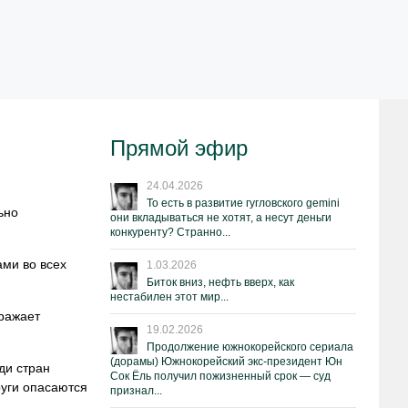
Прямой эфир
24.04.2026
То есть в развитие гугловского gemini
ьно
они вкладываться не хотят, а несут деньги
конкуренту? Странно...
ами во всех
1.03.2026
Биток вниз, нефть вверх, как
нестабилен этот мир...
тражает
19.02.2026
Продолжение южнокорейского сериала
(дорамы) Южнокорейский экс-президент Юн
ди стран
Сок Ёль получил пожизненный срок — суд
руги опасаются
признал...