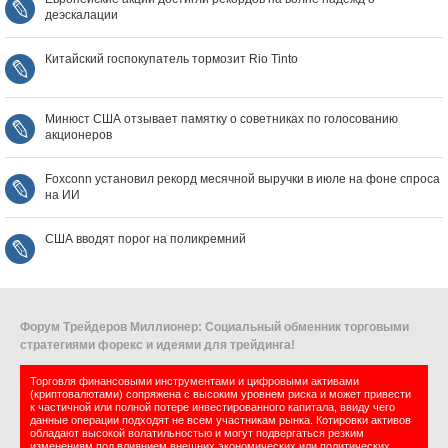
деэскалации
Китайский госпокупатель тормозит Rio Tinto
Минюст США отзывает памятку о советниках по голосованию
акционеров
Foxconn установил рекорд месячной выручки в июле на фоне спроса
на ИИ
США вводят порог на поликремний
Форум Трейдеров Миллионер: Социальный обменник торговыми
стратегиями форекс и идеями для трейдинга!
Торговля финансовыми инструментами и цифровыми активами
(криптовалютами) сопряжена с высоким уровнем риска и может привести
к частичной или полной потере инвестированного капитала, ввиду чего
данные операции подходят не всем участникам рынка. Котировки активов
обладают высокой волатильностью и могут подвергаться резким
изменениям под влиянием внешних экономических или политических