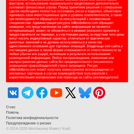
факторов; использование маржинального кредитования дополнительно
усиливает финансовые угрозы. Перед принятием решения о совершении
сделок необходимо полностью осознавать риски и издержки, объективно
оценивать свои инвестиционные цели и уровень компетентности, а также
при необходимости обращаться за консультацией к независимым
специалистам. Администрация ресурса milliondollarov.com обращает
внимание, что представленная на сайте информация не является
исчерпывающей, может не обновляться в режиме реального времени и
предоставляться не биржами, а участниками рынка, вследствие чего цены
могут носить индикативный характер, отличаться от фактических
рыночных значений и не должны использоваться в качестве
единственного основания для торговых операций. Владельцы веб-сайта и
поставщики данных в явной форме отказываются от ответственности за
любые убытки или ущерб, возникшие в результате использования
размещенной информации. Любое воспроизведение, изменение или
распространение данных сайта без предварительного письменного
разрешения правообладателей строго запрещено. Ресурс
milliondollarov.com может получать комиссионное вознаграждение от
рекламных партнеров в случае взаимодействия пользователя с
маркетинговыми материалами или перехода на сайты рекламодателей.
О нас
Помочь
Политика конфидениальности
Предупреждение о рисках
© 2014-2026 Миллионер Инвест Клуб