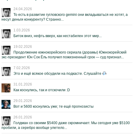
24.04.2026
То есть в развитие гугловского gemini они вкладываться не хотят, а
несут деньги конкуренту? Странно...
1.03.2026
Биток вниз, нефть вверх, как нестабилен этот мир...
19.02.2026
Продолжение южнокорейского сериала (дорамы) Южнокорейский
экс-президент Юн Сок Ёль получил пожизненный срок — суд признал...
7.02.2026
Это и ещё всякое обсудили на подкасте. Слушайте
31.01.2026
Как коснулись, так и отскочили :D
29.01.2026
Вот и 5600 коснулись уже; те ещё прогнозисты
26.01.2026
Голдман со своими $5400 даже скромничает. Мы сегодня уже $5100
пробили, а серебро вообще улетело...