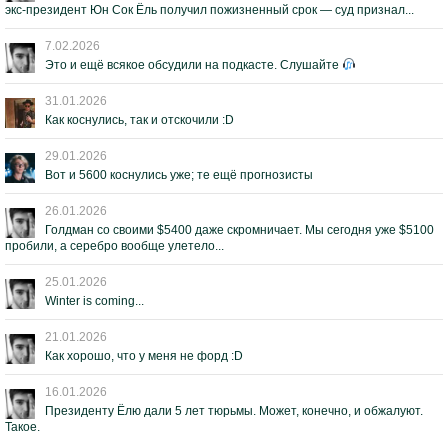
экс-президент Юн Сок Ёль получил пожизненный срок — суд признал...
7.02.2026
Это и ещё всякое обсудили на подкасте. Слушайте
31.01.2026
Как коснулись, так и отскочили :D
29.01.2026
Вот и 5600 коснулись уже; те ещё прогнозисты
26.01.2026
Голдман со своими $5400 даже скромничает. Мы сегодня уже $5100
пробили, а серебро вообще улетело...
25.01.2026
Winter is coming...
21.01.2026
Как хорошо, что у меня не форд :D
16.01.2026
Президенту Ёлю дали 5 лет тюрьмы. Может, конечно, и обжалуют.
Такое.