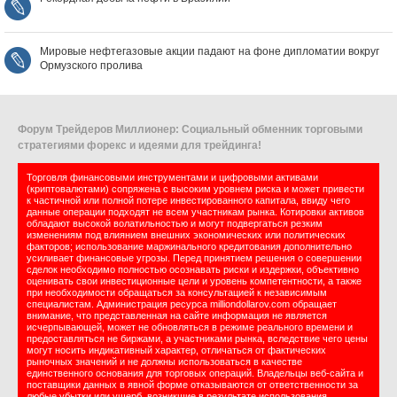
Мировые нефтегазовые акции падают на фоне дипломатии вокруг
Ормузского пролива
Форум Трейдеров Миллионер: Социальный обменник торговыми
стратегиями форекс и идеями для трейдинга!
Торговля финансовыми инструментами и цифровыми активами
(криптовалютами) сопряжена с высоким уровнем риска и может привести
к частичной или полной потере инвестированного капитала, ввиду чего
данные операции подходят не всем участникам рынка. Котировки активов
обладают высокой волатильностью и могут подвергаться резким
изменениям под влиянием внешних экономических или политических
факторов; использование маржинального кредитования дополнительно
усиливает финансовые угрозы. Перед принятием решения о совершении
сделок необходимо полностью осознавать риски и издержки, объективно
оценивать свои инвестиционные цели и уровень компетентности, а также
при необходимости обращаться за консультацией к независимым
специалистам. Администрация ресурса milliondollarov.com обращает
внимание, что представленная на сайте информация не является
исчерпывающей, может не обновляться в режиме реального времени и
предоставляться не биржами, а участниками рынка, вследствие чего цены
могут носить индикативный характер, отличаться от фактических
рыночных значений и не должны использоваться в качестве
единственного основания для торговых операций. Владельцы веб-сайта и
поставщики данных в явной форме отказываются от ответственности за
любые убытки или ущерб, возникшие в результате использования