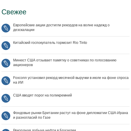
Свежее
Европейские акции достигли рекордов на волне надежд о
деэскалации
Китайский госпокупатель тормозит Rio Tinto
Минюст США отзывает памятку о советниках по голосованию
акционеров
Foxconn установил рекорд месячной выручки в июле на фоне спроса
на ИИ
США вводят порог на поликремний
Фондовые рынки Британии растут на фоне дипломатии США‑Ирана
и разногласий по Газе
Рекордная добыча нефти в Бразилии