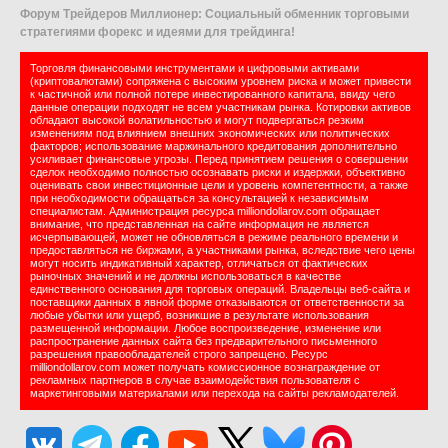
Форум Трейдеров Миллионер: Социальный обменник торговыми
стратегиями форекс и идеями для трейдинга!
Торговля финансовыми инструментами и цифровыми активами
(криптовалютами) сопряжена с высоким уровнем риска и может привести
к частичной или полной потере инвестированного капитала, ввиду чего
данные операции подходят не всем участникам рынка. Котировки активов
обладают высокой волатильностью и могут подвергаться резким
изменениям под влиянием внешних экономических или политических
факторов; использование маржинального кредитования дополнительно
усиливает финансовые угрозы. Перед принятием решения о совершении
сделок необходимо полностью осознавать риски и издержки, объективно
оценивать свои инвестиционные цели и уровень компетентности, а также
при необходимости обращаться за консультацией к независимым
специалистам. Администрация ресурса milliondollarov.com обращает
внимание, что представленная на сайте информация не является
исчерпывающей, может не обновляться в режиме реального времени и
предоставляться не биржами, а участниками рынка, вследствие чего цены
могут носить индикативный характер, отличаться от фактических
рыночных значений и не должны использоваться в качестве
единственного основания для торговых операций. Владельцы веб-сайта и
поставщики данных в явной форме отказываются от ответственности за
любые убытки или ущерб, возникшие в результате использования
размещенной информации. Любое воспроизведение, изменение или
распространение данных сайта без предварительного письменного
разрешения правообладателей строго запрещено. Ресурс
milliondollarov.com может получать комиссионное вознаграждение от
рекламных партнеров в случае взаимодействия пользователя с
маркетинговыми материалами или перехода на сайты рекламодателей.