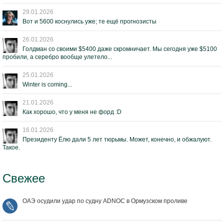
29.01.2026
Вот и 5600 коснулись уже; те ещё прогнозисты
26.01.2026
Голдман со своими $5400 даже скромничает. Мы сегодня уже $5100
пробили, а серебро вообще улетело...
25.01.2026
Winter is coming...
21.01.2026
Как хорошо, что у меня не форд :D
16.01.2026
Президенту Ёлю дали 5 лет тюрьмы. Может, конечно, и обжалуют.
Такое.
Свежее
ОАЭ осудили удар по судну ADNOC в Ормузском проливе