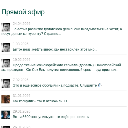
Прямой эфир
24.04.2026
То есть в развитие гугловского gemini они вкладываться не хотят, а
несут деньги конкуренту? Странно...
1.03.2026
Биток вниз, нефть вверх, как нестабилен этот мир...
19.02.2026
Продолжение южнокорейского сериала (дорамы) Южнокорейский
экс-президент Юн Сок Ёль получил пожизненный срок — суд признал...
7.02.2026
Это и ещё всякое обсудили на подкасте. Слушайте
31.01.2026
Как коснулись, так и отскочили :D
29.01.2026
Вот и 5600 коснулись уже; те ещё прогнозисты
26.01.2026