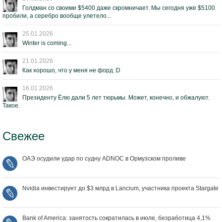
Голдман со своими $5400 даже скромничает. Мы сегодня уже $5100
пробили, а серебро вообще улетело...
25.01.2026
Winter is coming...
21.01.2026
Как хорошо, что у меня не форд :D
16.01.2026
Президенту Ёлю дали 5 лет тюрьмы. Может, конечно, и обжалуют.
Такое.
Свежее
ОАЭ осудили удар по судну ADNOC в Ормузском проливе
Nvidia инвестирует до $3 млрд в Lancium, участника проекта Stargate
Bank of America: занятость сократилась в июле, безработица 4,1%