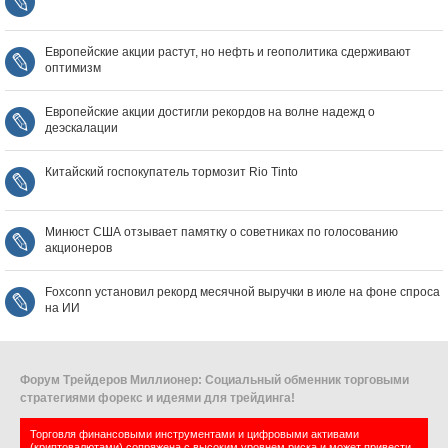
Европейские акции растут, но нефть и геополитика сдерживают
оптимизм
Европейские акции достигли рекордов на волне надежд о
деэскалации
Китайский госпокупатель тормозит Rio Tinto
Минюст США отзывает памятку о советниках по голосованию
акционеров
Foxconn установил рекорд месячной выручки в июле на фоне спроса
на ИИ
Форум Трейдеров Миллионер: Социальный обменник торговыми
стратегиями форекс и идеями для трейдинга!
Торговля финансовыми инструментами и цифровыми активами
(криптовалютами) сопряжена с высоким уровнем риска и может привести