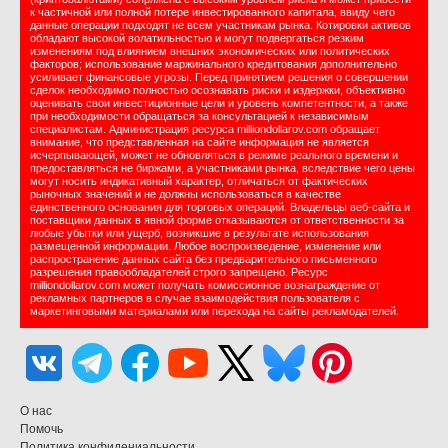
к частичной или полной потере инвестированного капитала, ввиду чего
данные операции подходят не всем участникам рынка. Котировки активов
обладают высокой волатильностью и могут подвергаться резким
изменениям под влиянием внешних экономических или политических
факторов; использование маржинального кредитования дополнительно
усиливает финансовые угрозы. Перед принятием решения о совершении
сделок необходимо полностью осознавать риски и издержки, объективно
оценивать свои инвестиционные цели и уровень компетентности, а также
при необходимости обращаться за консультацией к независимым
специалистам. Администрация ресурса milliondollarov.com обращает
внимание, что представленная на сайте информация не является
исчерпывающей, может не обновляться в режиме реального времени и
предоставляться не биржами, а участниками рынка, вследствие чего цены
могут носить индикативный характер, отличаться от фактических
рыночных значений и не должны использоваться в качестве
единственного основания для торговых операций. Владельцы веб-сайта и
поставщики данных в явной форме отказываются от ответственности за
любые убытки или ущерб, возникшие в результате использования
размещенной информации. Любое воспроизведение, изменение или
распространение данных сайта без предварительного письменного
разрешения правообладателей строго запрещено. Ресурс
milliondollarov.com может получать комиссионное вознаграждение от
рекламных партнеров в случае взаимодействия пользователя с
маркетинговыми материалами или перехода на сайты рекламодателей.
О нас
Помочь
Политика конфидениальности