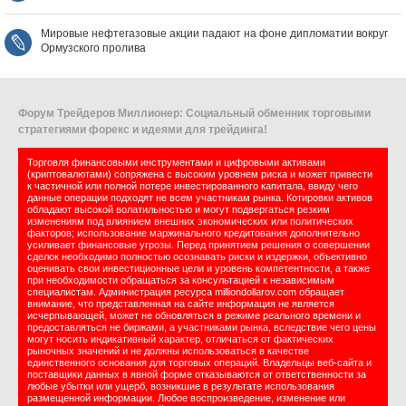
Мировые нефтегазовые акции падают на фоне дипломатии вокруг
Ормузского пролива
Форум Трейдеров Миллионер: Социальный обменник торговыми
стратегиями форекс и идеями для трейдинга!
Торговля финансовыми инструментами и цифровыми активами
(криптовалютами) сопряжена с высоким уровнем риска и может привести
к частичной или полной потере инвестированного капитала, ввиду чего
данные операции подходят не всем участникам рынка. Котировки активов
обладают высокой волатильностью и могут подвергаться резким
изменениям под влиянием внешних экономических или политических
факторов; использование маржинального кредитования дополнительно
усиливает финансовые угрозы. Перед принятием решения о совершении
сделок необходимо полностью осознавать риски и издержки, объективно
оценивать свои инвестиционные цели и уровень компетентности, а также
при необходимости обращаться за консультацией к независимым
специалистам. Администрация ресурса milliondollarov.com обращает
внимание, что представленная на сайте информация не является
исчерпывающей, может не обновляться в режиме реального времени и
предоставляться не биржами, а участниками рынка, вследствие чего цены
могут носить индикативный характер, отличаться от фактических
рыночных значений и не должны использоваться в качестве
единственного основания для торговых операций. Владельцы веб-сайта и
поставщики данных в явной форме отказываются от ответственности за
любые убытки или ущерб, возникшие в результате использования
размещенной информации. Любое воспроизведение, изменение или