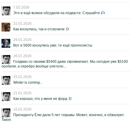
7.02.2026
Это и ещё всякое обсудили на подкасте. Слушайте
31.01.2026
Как коснулись, так и отскочили :D
29.01.2026
Вот и 5600 коснулись уже; те ещё прогнозисты
26.01.2026
Голдман со своими $5400 даже скромничает. Мы сегодня уже $5100
пробили, а серебро вообще улетело...
25.01.2026
Winter is coming...
21.01.2026
Как хорошо, что у меня не форд :D
16.01.2026
Президенту Ёлю дали 5 лет тюрьмы. Может, конечно, и обжалуют.
Такое.