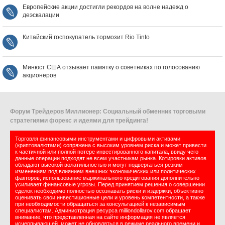
Европейские акции достигли рекордов на волне надежд о
деэскалации
Китайский госпокупатель тормозит Rio Tinto
Минюст США отзывает памятку о советниках по голосованию
акционеров
Форум Трейдеров Миллионер: Социальный обменник торговыми
стратегиями форекс и идеями для трейдинга!
Торговля финансовыми инструментами и цифровыми активами
(криптовалютами) сопряжена с высоким уровнем риска и может привести
к частичной или полной потере инвестированного капитала, ввиду чего
данные операции подходят не всем участникам рынка. Котировки активов
обладают высокой волатильностью и могут подвергаться резким
изменениям под влиянием внешних экономических или политических
факторов; использование маржинального кредитования дополнительно
усиливает финансовые угрозы. Перед принятием решения о совершении
сделок необходимо полностью осознавать риски и издержки, объективно
оценивать свои инвестиционные цели и уровень компетентности, а также
при необходимости обращаться за консультацией к независимым
специалистам. Администрация ресурса milliondollarov.com обращает
внимание, что представленная на сайте информация не является
исчерпывающей, может не обновляться в режиме реального времени и