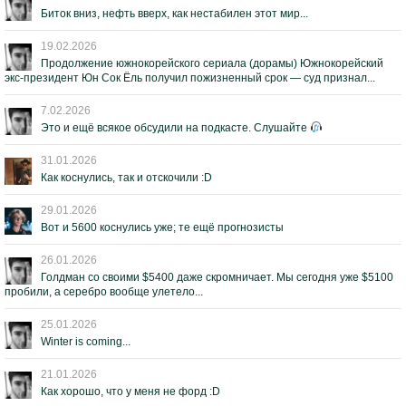
Биток вниз, нефть вверх, как нестабилен этот мир...
19.02.2026
Продолжение южнокорейского сериала (дорамы) Южнокорейский
экс-президент Юн Сок Ёль получил пожизненный срок — суд признал...
7.02.2026
Это и ещё всякое обсудили на подкасте. Слушайте
31.01.2026
Как коснулись, так и отскочили :D
29.01.2026
Вот и 5600 коснулись уже; те ещё прогнозисты
26.01.2026
Голдман со своими $5400 даже скромничает. Мы сегодня уже $5100
пробили, а серебро вообще улетело...
25.01.2026
Winter is coming...
21.01.2026
Как хорошо, что у меня не форд :D