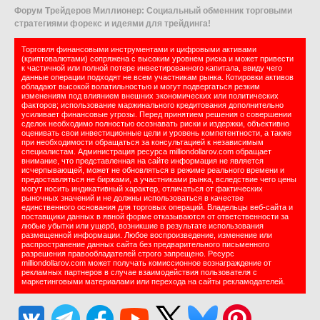
Форум Трейдеров Миллионер: Социальный обменник торговыми
стратегиями форекс и идеями для трейдинга!
Торговля финансовыми инструментами и цифровыми активами
(криптовалютами) сопряжена с высоким уровнем риска и может привести
к частичной или полной потере инвестированного капитала, ввиду чего
данные операции подходят не всем участникам рынка. Котировки активов
обладают высокой волатильностью и могут подвергаться резким
изменениям под влиянием внешних экономических или политических
факторов; использование маржинального кредитования дополнительно
усиливает финансовые угрозы. Перед принятием решения о совершении
сделок необходимо полностью осознавать риски и издержки, объективно
оценивать свои инвестиционные цели и уровень компетентности, а также
при необходимости обращаться за консультацией к независимым
специалистам. Администрация ресурса milliondollarov.com обращает
внимание, что представленная на сайте информация не является
исчерпывающей, может не обновляться в режиме реального времени и
предоставляться не биржами, а участниками рынка, вследствие чего цены
могут носить индикативный характер, отличаться от фактических
рыночных значений и не должны использоваться в качестве
единственного основания для торговых операций. Владельцы веб-сайта и
поставщики данных в явной форме отказываются от ответственности за
любые убытки или ущерб, возникшие в результате использования
размещенной информации. Любое воспроизведение, изменение или
распространение данных сайта без предварительного письменного
разрешения правообладателей строго запрещено. Ресурс
milliondollarov.com может получать комиссионное вознаграждение от
рекламных партнеров в случае взаимодействия пользователя с
маркетинговыми материалами или перехода на сайты рекламодателей.