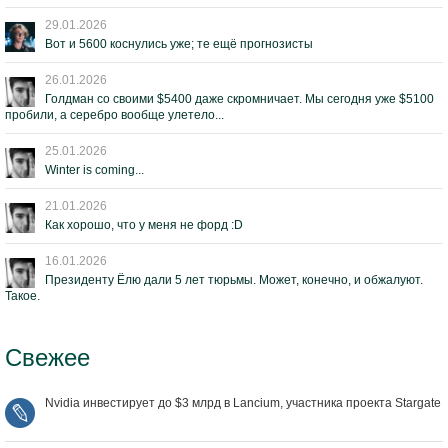
29.01.2026
Вот и 5600 коснулись уже; те ещё прогнозисты
26.01.2026
Голдман со своими $5400 даже скромничает. Мы сегодня уже $5100
пробили, а серебро вообще улетело...
25.01.2026
Winter is coming...
21.01.2026
Как хорошо, что у меня не форд :D
16.01.2026
Президенту Ёлю дали 5 лет тюрьмы. Может, конечно, и обжалуют.
Такое.
Свежее
Nvidia инвестирует до $3 млрд в Lancium, участника проекта Stargate