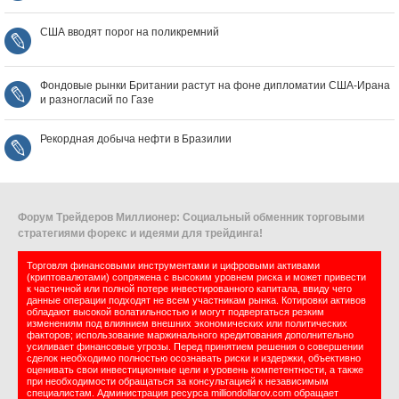
США вводят порог на поликремний
Фондовые рынки Британии растут на фоне дипломатии США‑Ирана
и разногласий по Газе
Рекордная добыча нефти в Бразилии
Форум Трейдеров Миллионер: Социальный обменник торговыми
стратегиями форекс и идеями для трейдинга!
Торговля финансовыми инструментами и цифровыми активами
(криптовалютами) сопряжена с высоким уровнем риска и может привести
к частичной или полной потере инвестированного капитала, ввиду чего
данные операции подходят не всем участникам рынка. Котировки активов
обладают высокой волатильностью и могут подвергаться резким
изменениям под влиянием внешних экономических или политических
факторов; использование маржинального кредитования дополнительно
усиливает финансовые угрозы. Перед принятием решения о совершении
сделок необходимо полностью осознавать риски и издержки, объективно
оценивать свои инвестиционные цели и уровень компетентности, а также
при необходимости обращаться за консультацией к независимым
специалистам. Администрация ресурса milliondollarov.com обращает