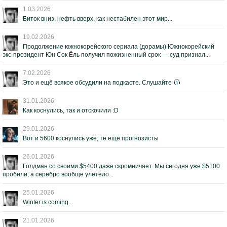
1.03.2026
Биток вниз, нефть вверх, как нестабилен этот мир...
19.02.2026
Продолжение южнокорейского сериала (дорамы) Южнокорейский
экс-президент Юн Сок Ёль получил пожизненный срок — суд признал...
7.02.2026
Это и ещё всякое обсудили на подкасте. Слушайте
31.01.2026
Как коснулись, так и отскочили :D
29.01.2026
Вот и 5600 коснулись уже; те ещё прогнозисты
26.01.2026
Голдман со своими $5400 даже скромничает. Мы сегодня уже $5100
пробили, а серебро вообще улетело...
25.01.2026
Winter is coming...
21.01.2026