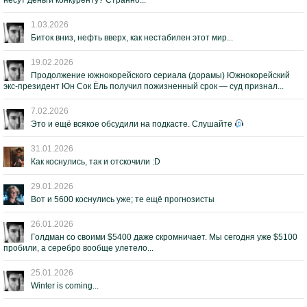
несут деньги конкуренту? Странно...
1.03.2026
Биток вниз, нефть вверх, как нестабилен этот мир...
19.02.2026
Продолжение южнокорейского сериала (дорамы) Южнокорейский
экс-президент Юн Сок Ёль получил пожизненный срок — суд признал...
7.02.2026
Это и ещё всякое обсудили на подкасте. Слушайте
31.01.2026
Как коснулись, так и отскочили :D
29.01.2026
Вот и 5600 коснулись уже; те ещё прогнозисты
26.01.2026
Голдман со своими $5400 даже скромничает. Мы сегодня уже $5100
пробили, а серебро вообще улетело...
25.01.2026
Winter is coming...