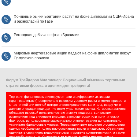
Фондовые рынки Британии растут на фоне дипломатии США‑Ирана
и разногласий по Газе
Рекордная добыча нефти в Бразилии
Мировые нефтегазовые акции падают на фоне дипломатии вокруг
Ормузского пролива
Форум Трейдеров Миллионер: Социальный обменник торговыми
стратегиями форекс и идеями для трейдинга!
Торговля финансовыми инструментами и цифровыми активами
(криптовалютами) сопряжена с высоким уровнем риска и может привести
к частичной или полной потере инвестированного капитала, ввиду чего
данные операции подходят не всем участникам рынка. Котировки активов
обладают высокой волатильностью и могут подвергаться резким
изменениям под влиянием внешних экономических или политических
факторов; использование маржинального кредитования дополнительно
усиливает финансовые угрозы. Перед принятием решения о совершении
сделок необходимо полностью осознавать риски и издержки, объективно
оценивать свои инвестиционные цели и уровень компетентности, а также
при необходимости обращаться за консультацией к независимым