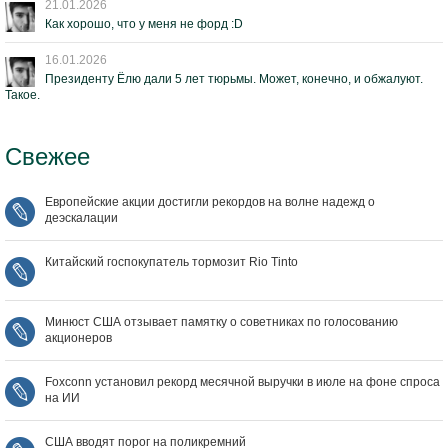
21.01.2026
Как хорошо, что у меня не форд :D
16.01.2026
Президенту Ёлю дали 5 лет тюрьмы. Может, конечно, и обжалуют.
Такое.
Свежее
Европейские акции достигли рекордов на волне надежд о
деэскалации
Китайский госпокупатель тормозит Rio Tinto
Минюст США отзывает памятку о советниках по голосованию
акционеров
Foxconn установил рекорд месячной выручки в июле на фоне спроса
на ИИ
США вводят порог на поликремний