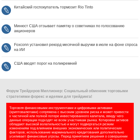
Китайский госпокупатель тормозит Rio Tinto
Минюст США отзывает памятку о советниках по голосованию
акционеров
Foxconn установил рекорд месячной выручки в июле на фоне спроса
на ИИ
США вводят порог на поликремний
Форум Трейдеров Миллионер: Социальный обменник торговыми
стратегиями форекс и идеями для трейдинга!
Торговля финансовыми инструментами и цифровыми активами
(криптовалютами) сопряжена с высоким уровнем риска и может привести
к частичной или полной потере инвестированного капитала, ввиду чего
данные операции подходят не всем участникам рынка. Котировки активов
обладают высокой волатильностью и могут подвергаться резким
изменениям под влиянием внешних экономических или политических
факторов; использование маржинального кредитования дополнительно
усиливает финансовые угрозы. Перед принятием решения о совершении