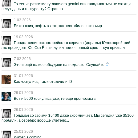
То есть в развитие гугловского gemini они вкладываться не хотят, а
несут деньги конкуренту? Странно...
1.03.2026
Биток вниз, нефть вверх, как нестабилен этот мир...
19.02.2026
Продолжение южнокорейского сериала (дорамы) Южнокорейский
экс-президент Юн Сок Ёль получил пожизненный срок — суд признал...
7.02.2026
Это и ещё всякое обсудили на подкасте. Слушайте
31.01.2026
Как коснулись, так и отскочили :D
29.01.2026
Вот и 5600 коснулись уже; те ещё прогнозисты
26.01.2026
Голдман со своими $5400 даже скромничает. Мы сегодня уже $5100
пробили, а серебро вообще улетело...
25.01.2026
Winter is coming...