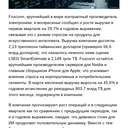
Foxconn, крупнейший в мире контрактный производитель
электроники, в воскресенье сообщил о росте выручки в
первом квартале на 29,7% в годовом выражении,
связывая это с резким спросом на продукты для
искусственного интеллекта. Выручка компании достигла
2,13 триллиона тайваньских долларов (примерно 66,6
млрд долларов), что оказалось немного ниже оценки
LSEG SmartEstimate в 2,148 трлн T$. Foxconn остаётся
крупнейшим производителем серверов для Nvidia и
главным сборщиком iPhone для Apple, что усиливает
влияние спроса на корпоративные и потребительские
сегменты. В марте месячная выручка выросла на 45,6% в
годовом исчислении до рекордных 803,7 млрд T$ для
этого месяца, подчеркнули в компании.
В компании прогнозируют рост операций и в следующем
квартале как по сравнению с предыдущим периодом, так
и в годовом выражении, ожидая, что дивизион стоек для
ИИ продолжит положительную динамику. Вместе с тем