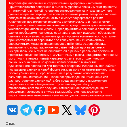
Торговля финансовыми инструментами и цифровыми активами
(криптовалютами) сопряжена с высоким уровнем риска и может привести
к частичной или полной потере инвестированного капитала, ввиду чего
данные операции подходят не всем участникам рынка. Котировки активов
обладают высокой волатильностью и могут подвергаться резким
изменениям под влиянием внешних экономических или политических
факторов; использование маржинального кредитования дополнительно
усиливает финансовые угрозы. Перед принятием решения о совершении
сделок необходимо полностью осознавать риски и издержки, объективно
оценивать свои инвестиционные цели и уровень компетентности, а также
при необходимости обращаться за консультацией к независимым
специалистам. Администрация ресурса milliondollarov.com обращает
внимание, что представленная на сайте информация не является
исчерпывающей, может не обновляться в режиме реального времени и
предоставляться не биржами, а участниками рынка, вследствие чего цены
могут носить индикативный характер, отличаться от фактических
рыночных значений и не должны использоваться в качестве
единственного основания для торговых операций. Владельцы веб-сайта и
поставщики данных в явной форме отказываются от ответственности за
любые убытки или ущерб, возникшие в результате использования
размещенной информации. Любое воспроизведение, изменение или
распространение данных сайта без предварительного письменного
разрешения правообладателей строго запрещено. Ресурс
milliondollarov.com может получать комиссионное вознаграждение от
рекламных партнеров в случае взаимодействия пользователя с
маркетинговыми материалами или перехода на сайты рекламодателей.
О нас