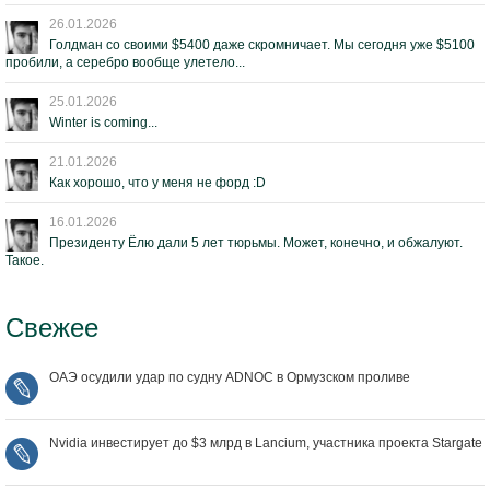
26.01.2026
Голдман со своими $5400 даже скромничает. Мы сегодня уже $5100
пробили, а серебро вообще улетело...
25.01.2026
Winter is coming...
21.01.2026
Как хорошо, что у меня не форд :D
16.01.2026
Президенту Ёлю дали 5 лет тюрьмы. Может, конечно, и обжалуют.
Такое.
Свежее
ОАЭ осудили удар по судну ADNOC в Ормузском проливе
Nvidia инвестирует до $3 млрд в Lancium, участника проекта Stargate