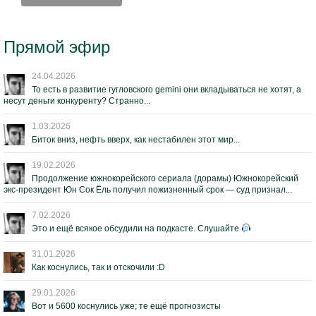
Прямой эфир
24.04.2026
То есть в развитие гугловского gemini они вкладываться не хотят, а
несут деньги конкуренту? Странно...
1.03.2026
Биток вниз, нефть вверх, как нестабилен этот мир...
19.02.2026
Продолжение южнокорейского сериала (дорамы) Южнокорейский
экс-президент Юн Сок Ёль получил пожизненный срок — суд признал...
7.02.2026
Это и ещё всякое обсудили на подкасте. Слушайте
31.01.2026
Как коснулись, так и отскочили :D
29.01.2026
Вот и 5600 коснулись уже; те ещё прогнозисты