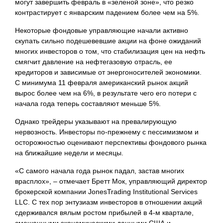
могут завершить февраль в «зеленой зоне», что резко
контрастирует с январским падением более чем на 5%.
Некоторые фондовые управляющие начали активно
скупать сильно подешевевшие акции на фоне ожиданий
многих инвесторов о том, что стабилизация цен на нефть
смягчит давление на нефтегазовую отрасль, ее
кредиторов и зависимые от энергоносителей экономики.
С минимума 11 февраля американский рынок акций
вырос более чем на 6%, в результате чего его потери с
начала года теперь составляют меньше 5%.
Однако трейдеры указывают на превалирующую
нервозность. Инвесторы по-прежнему с пессимизмом и
осторожностью оценивают перспективы фондового рынка
на ближайшие недели и месяцы.
«С самого начала года рынок падал, застав многих
врасплох», – отмечает Бретт Мок, управляющий директор
брокерской компании JonesTrading Institutional Services
LLC. С тех пор энтузиазм инвесторов в отношении акций
сдерживался вялым ростом прибылей в 4-м
квартале,