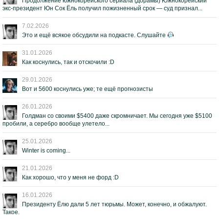
Продолжение южнокорейского сериала (дорамы) Южнокорейский
экс-президент Юн Сок Ёль получил пожизненный срок — суд признал...
7.02.2026
Это и ещё всякое обсудили на подкасте. Слушайте
31.01.2026
Как коснулись, так и отскочили :D
29.01.2026
Вот и 5600 коснулись уже; те ещё прогнозисты
26.01.2026
Голдман со своими $5400 даже скромничает. Мы сегодня уже $5100
пробили, а серебро вообще улетело...
25.01.2026
Winter is coming...
21.01.2026
Как хорошо, что у меня не форд :D
16.01.2026
Президенту Ёлю дали 5 лет тюрьмы. Может, конечно, и обжалуют.
Такое.