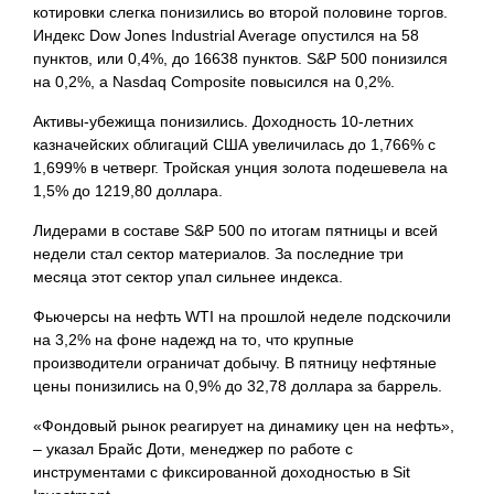
котировки слегка понизились во второй половине торгов.
Индекс Dow Jones Industrial Average опустился на 58
пунктов, или 0,4%, до 16638 пунктов. S&P 500 понизился
на 0,2%, а Nasdaq Composite повысился на 0,2%.
Активы-убежища понизились. Доходность 10-летних
казначейских облигаций США увеличилась до 1,766% с
1,699% в четверг. Тройская унция золота подешевела на
1,5% до 1219,80 доллара.
Лидерами в составе S&P 500 по итогам пятницы и всей
недели стал сектор материалов. За последние три
месяца этот сектор упал сильнее индекса.
Фьючерсы на нефть WTI на прошлой неделе подскочили
на 3,2% на фоне надежд на то, что крупные
производители ограничат добычу. В пятницу нефтяные
цены понизились на 0,9% до 32,78 доллара за баррель.
«Фондовый рынок реагирует на динамику цен на нефть»,
– указал Брайс Доти, менеджер по работе с
инструментами с фиксированной доходностью в Sit