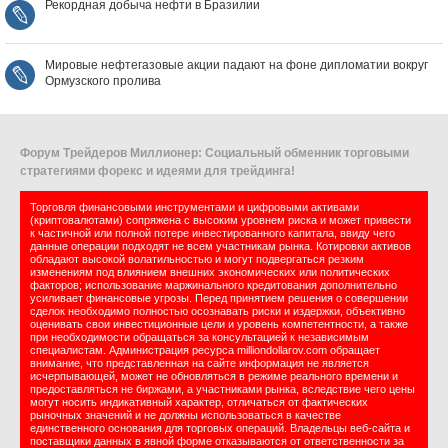
Рекордная добыча нефти в Бразилии
Мировые нефтегазовые акции падают на фоне дипломатии вокруг
Ормузского пролива
Форум Трейдеров Миллионер: Социальный обменник торговыми
стратегиями форекс и идеями для трейдинга!
Торговля финансовыми инструментами и цифровыми активами
(криптовалютами) сопряжена с высоким уровнем риска и может привести
к частичной или полной потере инвестированного капитала, ввиду чего
данные операции подходят не всем участникам рынка. Котировки активов
обладают высокой волатильностью и могут подвергаться резким
изменениям под влиянием внешних экономических или политических
факторов; использование маржинального кредитования дополнительно
усиливает финансовые угрозы. Перед принятием решения о совершении
сделок необходимо полностью осознавать риски и издержки, объективно
оценивать свои инвестиционные цели и уровень компетентности, а также
при необходимости обращаться за консультацией к независимым
специалистам. Администрация ресурса milliondollarov.com обращает
внимание, что представленная на сайте информация не является
исчерпывающей, может не обновляться в режиме реального времени и
предоставляться не биржами, а участниками рынка, вследствие чего цены
могут носить индикативный характер, отличаться от фактических
рыночных значений и не должны использоваться в качестве
единственного основания для торговых операций. Владельцы веб-сайта и
поставщики данных в явной форме отказываются от ответственности за