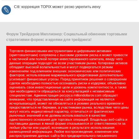
Citi: коррекция TOPIX может резко укрепить иену
Форум Трейдеров Миллионер: Социальный обменник торговыми
стратегиями форекс и идеями для трейдинга!
Торговля финансовыми инструментами и цифровыми активами
(криптовалютами) сопряжена с высоким уровнем риска и может привести
к частичной или полной потере инвестированного капитала, ввиду чего
данные операции подходят не всем участникам рынка. Котировки активов
обладают высокой волатильностью и могут подвергаться резким
изменениям под влиянием внешних экономических или политических
факторов; использование маржинального кредитования дополнительно
усиливает финансовые угрозы. Перед принятием решения о совершении
сделок необходимо полностью осознавать риски и издержки, объективно
оценивать свои инвестиционные цели и уровень компетентности, а также
при необходимости обращаться за консультацией к независимым
специалистам. Администрация ресурса milliondollarov.com обращает
внимание, что представленная на сайте информация не является
исчерпывающей, может не обновляться в режиме реального времени и
предоставляться не биржами, а участниками рынка, вследствие чего цены
могут носить индикативный характер, отличаться от фактических
рыночных значений и не должны использоваться в качестве
единственного основания для торговых операций. Владельцы веб-сайта и
поставщики данных в явной форме отказываются от ответственности за
любые убытки или ущерб, возникшие в результате использования
размещенной информации. Любое воспроизведение, изменение или
распространение данных сайта без предварительного письменного