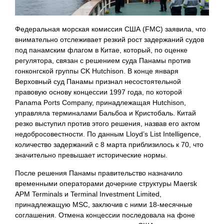
Федеральная морская комиссия США (FMC) заявила, что
внимательно отслеживает резкий рост задержаний судов
под панамским флагом в Китае, который, по оценке
регулятора, связан с решением суда Панамы против
гонконгской группы CK Hutchison. В конце января
Верховный суд Панамы признал несостоятельной
правовую основу концессии 1997 года, по которой
Panama Ports Company, принадлежащая Hutchison,
управляла терминалами Бальбоа и Кристобаль. Китай
резко выступил против этого решения, назвав его актом
недобросовестности. По данным Lloyd’s List Intelligence,
количество задержаний с 8 марта приблизилось к 70, что
значительно превышает исторические нормы.
После решения Панамы правительство назначило
временными операторами дочерние структуры Maersk
APM Terminals и Terminal Investment Limited,
принадлежащую MSC, заключив с ними 18-месячные
соглашения. Отмена концессии последовала на фоне