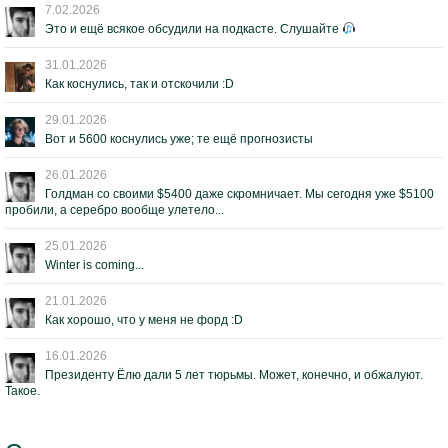
7.02.2026
Это и ещё всякое обсудили на подкасте. Слушайте
31.01.2026
Как коснулись, так и отскочили :D
29.01.2026
Вот и 5600 коснулись уже; те ещё прогнозисты
26.01.2026
Голдман со своими $5400 даже скромничает. Мы сегодня уже $5100
пробили, а серебро вообще улетело...
25.01.2026
Winter is coming...
21.01.2026
Как хорошо, что у меня не форд :D
16.01.2026
Президенту Ёлю дали 5 лет тюрьмы. Может, конечно, и обжалуют.
Такое.