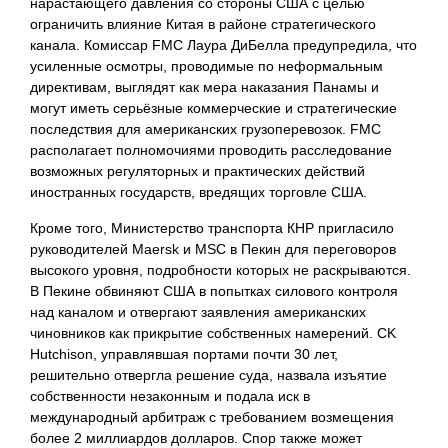
нарастающего давления со стороны США с целью
ограничить влияние Китая в районе стратегического
канала. Комиссар FMC Лаура ДиБелла предупредила, что
усиленные осмотры, проводимые по неформальным
директивам, выглядят как мера наказания Панамы и
могут иметь серьёзные коммерческие и стратегические
последствия для американских грузоперевозок. FMC
располагает полномочиями проводить расследование
возможных регуляторных и практических действий
иностранных государств, вредящих торговле США.
Кроме того, Министерство транспорта КНР пригласило
руководителей Maersk и MSC в Пекин для переговоров
высокого уровня, подробности которых не раскрываются.
В Пекине обвиняют США в попытках силового контроля
над каналом и отвергают заявления американских
чиновников как прикрытие собственных намерений. CK
Hutchison, управлявшая портами почти 30 лет,
решительно отвергла решение суда, назвала изъятие
собственности незаконным и подала иск в
международный арбитраж с требованием возмещения
более 2 миллиардов долларов. Спор также может