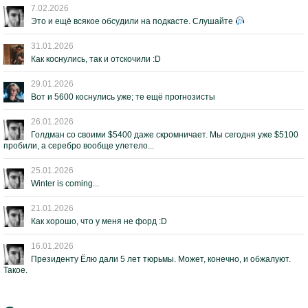
7.02.2026
Это и ещё всякое обсудили на подкасте. Слушайте
31.01.2026
Как коснулись, так и отскочили :D
29.01.2026
Вот и 5600 коснулись уже; те ещё прогнозисты
26.01.2026
Голдман со своими $5400 даже скромничает. Мы сегодня уже $5100
пробили, а серебро вообще улетело...
25.01.2026
Winter is coming...
21.01.2026
Как хорошо, что у меня не форд :D
16.01.2026
Президенту Ёлю дали 5 лет тюрьмы. Может, конечно, и обжалуют.
Такое.