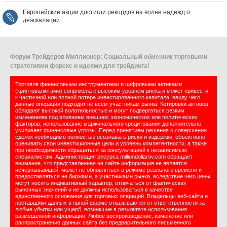
Европейские акции достигли рекордов на волне надежд о
деэскалации
Форум Трейдеров Миллионер: Социальный обменник торговыми
стратегиями форекс и идеями для трейдинга!
Торговля финансовыми инструментами и цифровыми активами
(криптовалютами) сопряжена с высоким уровнем риска и может привести
к частичной или полной потере инвестированного капитала, ввиду чего
данные операции подходят не всем участникам рынка. Котировки активов
обладают высокой волатильностью и могут подвергаться резким
изменениям под влиянием внешних экономических или политических
факторов; использование маржинального кредитования дополнительно
усиливает финансовые угрозы. Перед принятием решения о совершении
сделок необходимо полностью осознавать риски и издержки, объективно
оценивать свои инвестиционные цели и уровень компетентности, а также
при необходимости обращаться за консультацией к независимым
специалистам. Администрация ресурса milliondollarov.com обращает
внимание, что представленная на сайте информация не является
исчерпывающей, может не обновляться в режиме реального времени и
предоставляться не биржами, а участниками рынка, вследствие чего цены
могут носить индикативный характер, отличаться от фактических
рыночных значений и не должны использоваться в качестве
единственного основания для торговых операций. Владельцы веб-сайта и
поставщики данных в явной форме отказываются от ответственности за
любые убытки или ущерб, возникшие в результате использования
размещенной информации. Любое воспроизведение, изменение или
распространение данных сайта без предварительного письменного