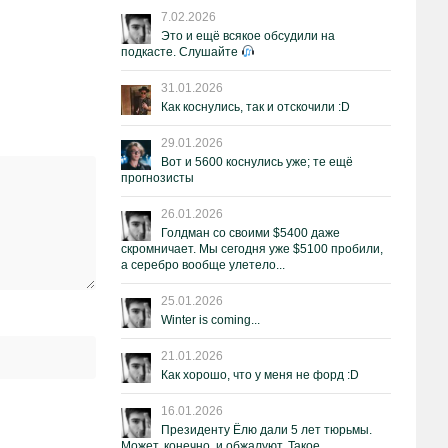
7.02.2026
Это и ещё всякое обсудили на
подкасте. Слушайте
31.01.2026
Как коснулись, так и отскочили :D
29.01.2026
Вот и 5600 коснулись уже; те ещё
прогнозисты
26.01.2026
Голдман со своими $5400 даже
скромничает. Мы сегодня уже $5100 пробили,
а серебро вообще улетело...
25.01.2026
Winter is coming...
21.01.2026
Как хорошо, что у меня не форд :D
16.01.2026
Президенту Ёлю дали 5 лет тюрьмы.
Может, конечно, и обжалуют. Такое.