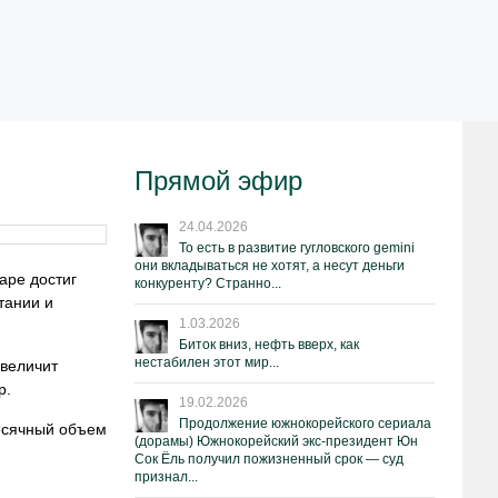
Прямой эфир
24.04.2026
То есть в развитие гугловского gemini
они вкладываться не хотят, а несут деньги
аре достиг
конкуренту? Странно...
тании и
1.03.2026
Биток вниз, нефть вверх, как
нестабилен этот мир...
увеличит
р.
19.02.2026
Продолжение южнокорейского сериала
месячный объем
(дорамы) Южнокорейский экс-президент Юн
Сок Ёль получил пожизненный срок — суд
признал...