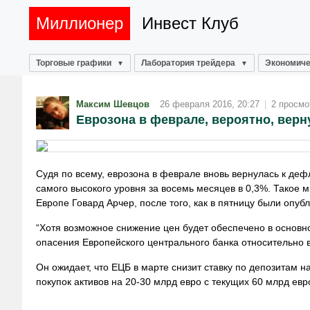
Миллионер
Инвест Клуб
Торговые графики
Лаборатория трейдера
Экономиче
Максим Шевцов
26 февраля 2016, 20:27
|
2 просмо
Еврозона в феврале, вероятно, верн
Судя по всему, еврозона в феврале вновь вернулась к дефл
самого высокого уровня за восемь месяцев в 0,3%. Такое м
Европе Говард Арчер, после того, как в пятницу были опу
“Хотя возможное снижение цен будет обеспечено в основно
опасения Европейского центрального банка относительно 
Он ожидает, что ЕЦБ в марте снизит ставку по депозитам н
покупок активов на 20-30 млрд евро с текущих 60 млрд
евр