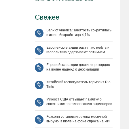
Свежее
Bank of America: занятость сократилась
в июле, безработица 4,1%
Европейские акции растут, но нефть и
геополитика сдерживают оптимизм
Европейские акции достигли рекордов
на волне надежд о деэскалации
Китайский госпокупатель тормозит Rio
Tinto
Минюст США отзывает памятку о
советниках по голосованию акционеров
Foxconn установил рекорд месячной
выручки в июле на фоне спроса на ИИ