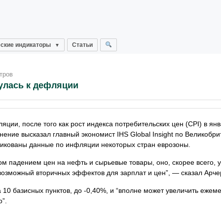
ские индикаторы
Статьи
тров
улась к дефляции
яции, после того как рост индекса потребительских цен (CPI) в янв
нение высказал главный экономист IHS Global Insight по Великобри
бликованы данные по инфляции некоторых стран еврозоны.
м падением цен на нефть и сырьевые товары, оно, скорее всего, 
возможный вторичных эффектов для зарплат и цен”, — сказал Арче
а 10 базисных пунктов, до -0,40%, и “вполне может увеличить еже
о”.