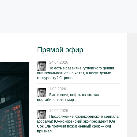
Прямой эфир
24.04.2026
То есть в развитие гугловского gemini
они вкладываться не хотят, а несут деньги
конкуренту? Странно...
1.03.2026
Биток вниз, нефть вверх, как
нестабилен этот мир...
19.02.2026
Продолжение южнокорейского сериала
(дорамы) Южнокорейский экс-президент Юн
Сок Ёль получил пожизненный срок — суд
признал...