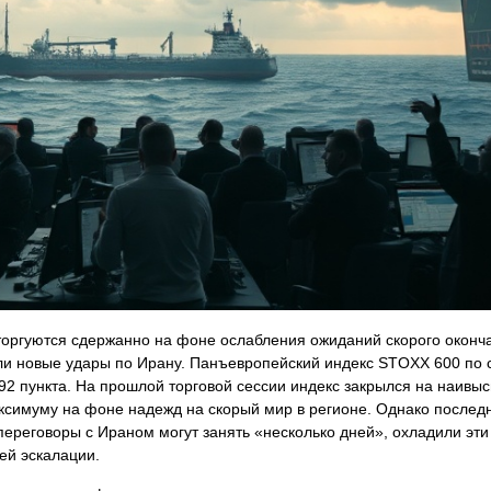
торгуются сдержанно на фоне ослабления ожиданий скорого оконч
ли новые удары по Ирану. Панъевропейский индекс STOXX 600 по 
92 пункта. На прошлой торговой сессии индекс закрылся на наивы
ксимуму на фоне надежд на скорый мир в регионе. Однако послед
переговоры с Ираном могут занять «несколько дней», охладили эт
ей эскалации.