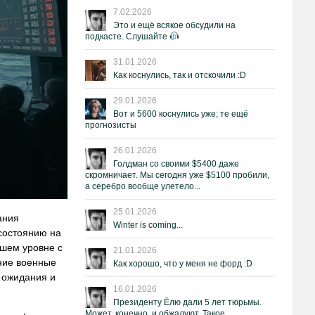
7.02.2026
Это и ещё всякое обсудили на
подкасте. Слушайте
31.01.2026
Как коснулись, так и отскочили :D
29.01.2026
Вот и 5600 коснулись уже; те ещё
прогнозисты
26.01.2026
Голдман со своими $5400 даже
скромничает. Мы сегодня уже $5100 пробили,
а серебро вообще улетело...
25.01.2026
ания
Winter is coming...
состоянию на
сшем уровне с
21.01.2026
ние военные
Как хорошо, что у меня не форд :D
и ожидания и
16.01.2026
Президенту Ёлю дали 5 лет тюрьмы.
Может, конечно, и обжалуют. Такое.