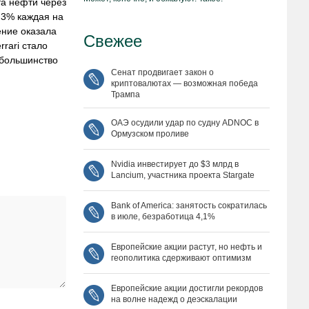
та нефти через
1,3% каждая на
ение оказала
Свежее
rari стало
 большинство
Сенат продвигает закон о
криптовалютах — возможная победа
Трампа
ОАЭ осудили удар по судну ADNOC в
Ормузском проливе
Nvidia инвестирует до $3 млрд в
Lancium, участника проекта Stargate
Bank of America: занятость сократилась
в июле, безработица 4,1%
Европейские акции растут, но нефть и
геополитика сдерживают оптимизм
Европейские акции достигли рекордов
на волне надежд о деэскалации