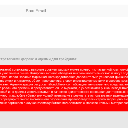
тратегиями форекс и идеями для трейдинга!
тами) сопряжена с высоким уровнем риска и может привести к частичной или полно
м участникам рынка. Котировки активов обладают высокой волатильностью и могут по
оров; использование маржинального кредитования дополнительно усиливает финансо
ь риски и издержки, объективно оценивать свои инвестиционные цели и уровень комп
там. Администрация ресурса milliondollarov.com обращает внимание, что представле
реального времени и предоставляться не биржами, а участниками рынка, вследствие
чений и не должны использоваться в качестве единственного основания для торговых 
енности за любые убытки или ущерб, возникшие в результате использования размеще
ез предварительного письменного разрешения правообладателей строго запрещено. Р
ламных партнеров в случае взаимодействия пользователя с маркетинговыми материала