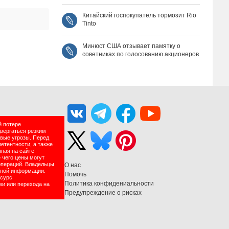
Китайский госпокупатель тормозит Rio
Tinto
Минюст США отзывает памятку о
советниках по голосованию акционеров
й потере
двергаться резким
вые угрозы. Перед
етентности, а также
нная на сайте
 чего цены могут
операций. Владельцы
О нас
нной информации.
Помочь
есурс
Политика конфидениальности
ми или перехода на
Предупреждение о рисках