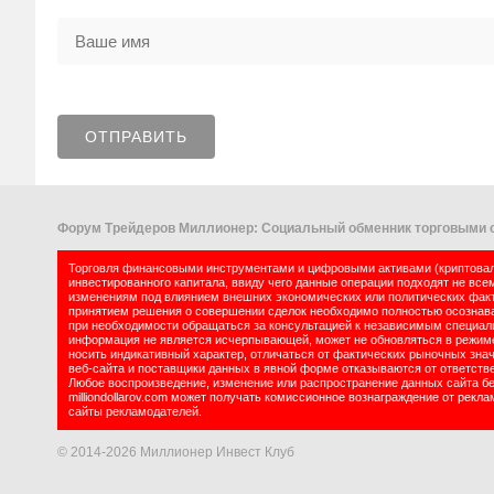
Форум Трейдеров Миллионер: Социальный обменник торговыми с
Торговля финансовыми инструментами и цифровыми активами (криптовалю
инвестированного капитала, ввиду чего данные операции подходят не все
изменениям под влиянием внешних экономических или политических факт
принятием решения о совершении сделок необходимо полностью осознават
при необходимости обращаться за консультацией к независимым специалис
информация не является исчерпывающей, может не обновляться в режиме 
носить индикативный характер, отличаться от фактических рыночных зна
веб-сайта и поставщики данных в явной форме отказываются от ответств
Любое воспроизведение, изменение или распространение данных сайта б
milliondollarov.com может получать комиссионное вознаграждение от рек
сайты рекламодателей.
© 2014-2026 Миллионер Инвест Клуб