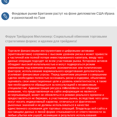
Фондовые рынки Британии растут на фоне дипломатии США‑Ирана
и разногласий по Газе
Форум Трейдеров Миллионер: Социальный обменник торговыми
стратегиями форекс и идеями для трейдинга!
Торговля финансовыми инструментами и цифровыми активами
(криптовалютами) сопряжена с высоким уровнем риска и может привести
к частичной или полной потере инвестированного капитала, ввиду чего
данные операции подходят не всем участникам рынка. Котировки активов
обладают высокой волатильностью и могут подвергаться резким
изменениям под влиянием внешних экономических или политических
факторов; использование маржинального кредитования дополнительно
усиливает финансовые угрозы. Перед принятием решения о совершении
сделок необходимо полностью осознавать риски и издержки, объективно
оценивать свои инвестиционные цели и уровень компетентности, а также
при необходимости обращаться за консультацией к независимым
специалистам. Администрация ресурса milliondollarov.com обращает
внимание, что представленная на сайте информация не является
исчерпывающей, может не обновляться в режиме реального времени и
предоставляться не биржами, а участниками рынка, вследствие чего цены
могут носить индикативный характер, отличаться от фактических
рыночных значений и не должны использоваться в качестве
единственного основания для торговых операций. Владельцы веб-сайта и
поставщики данных в явной форме отказываются от ответственности за
любые убытки или ущерб, возникшие в результате использования