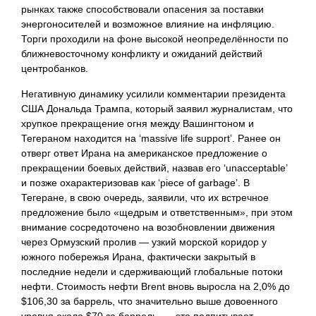
рынках также способствовали опасения за поставки
энергоносителей и возможное влияние на инфляцию.
Торги проходили на фоне высокой неопределённости по
ближневосточному конфликту и ожиданий действий
центробанков.
Негативную динамику усилили комментарии президента
США Дональда Трампа, который заявил журналистам, что
хрупкое прекращение огня между Вашингтоном и
Тегераном находится на ‘massive life support’. Ранее он
отверг ответ Ирана на американское предложение о
прекращении боевых действий, назвав его ‘unacceptable’
и позже охарактеризовав как ‘piece of garbage’. В
Тегеране, в свою очередь, заявили, что их встречное
предложение было «щедрым и ответственным», при этом
внимание сосредоточено на возобновлении движения
через Ормузский пролив — узкий морской коридор у
южного побережья Ирана, фактически закрытый в
последние недели и сдерживающий глобальные потоки
нефти. Стоимость нефти Brent вновь выросла на 2,0% до
$106,30 за баррель, что значительно выше довоенного