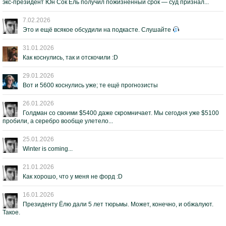
экс-президент Юн Сок Ёль получил пожизненный срок — суд признал...
7.02.2026
Это и ещё всякое обсудили на подкасте. Слушайте
31.01.2026
Как коснулись, так и отскочили :D
29.01.2026
Вот и 5600 коснулись уже; те ещё прогнозисты
26.01.2026
Голдман со своими $5400 даже скромничает. Мы сегодня уже $5100
пробили, а серебро вообще улетело...
25.01.2026
Winter is coming...
21.01.2026
Как хорошо, что у меня не форд :D
16.01.2026
Президенту Ёлю дали 5 лет тюрьмы. Может, конечно, и обжалуют.
Такое.