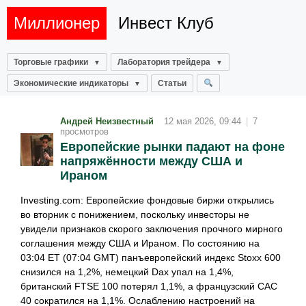
Миллионер
Инвест Клуб
Торговые графики
Лаборатория трейдера
Экономические индикаторы
Статьи
Андрей Неизвестный
12 мая 2026, 09:44
|
7
просмотров
Европейские рынки падают на фоне
напряжённости между США и
Ираном
Investing.com: Европейские фондовые биржи открылись
во вторник с понижением, поскольку инвесторы не
увидели признаков скорого заключения прочного мирного
соглашения между США и Ираном. По состоянию на
03:04 ET (07:04 GMT) панъевропейский индекс Stoxx 600
снизился на 1,2%, немецкий Dax упал на 1,4%,
британский FTSE 100 потерял 1,1%, а французский CAC
40 сократился на 1,1%. Ослаблению настроений на