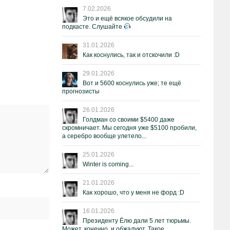
7.02.2026
Это и ещё всякое обсудили на
подкасте. Слушайте
31.01.2026
Как коснулись, так и отскочили :D
29.01.2026
Вот и 5600 коснулись уже; те ещё
прогнозисты
26.01.2026
Голдман со своими $5400 даже
скромничает. Мы сегодня уже $5100 пробили,
а серебро вообще улетело...
25.01.2026
Winter is coming...
21.01.2026
Как хорошо, что у меня не форд :D
16.01.2026
Президенту Ёлю дали 5 лет тюрьмы.
Может, конечно, и обжалуют. Такое.