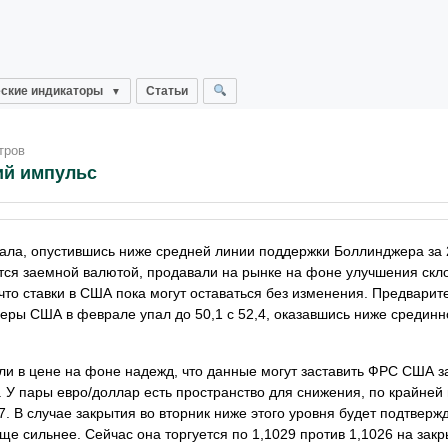
ские индикаторы
Статьи
тров
ий импульс
ала, опустившись ниже средней линии поддержки Боллинджера за 
ется заемной валютой, продавали на рынке на фоне улучшения скл
 что ставки в США пока могут оставаться без изменения. Предвари
ры США в феврале упал до 50,1 с 52,4, оказавшись ниже срединн
и в цене на фоне надежд, что данные могут заставить ФРС США з
 У пары евро/доллар есть пространство для снижения, по крайней 
 В случае закрытия во вторник ниже этого уровня будет подтверж
ще сильнее. Сейчас она торгуется по 1,1029 против 1,1026 на закр