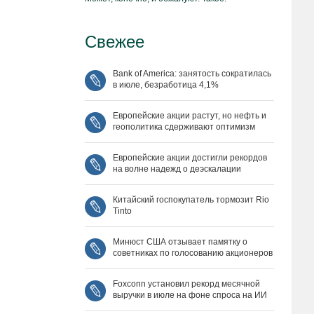
Свежее
Bank of America: занятость сократилась
в июле, безработица 4,1%
Европейские акции растут, но нефть и
геополитика сдерживают оптимизм
Европейские акции достигли рекордов
на волне надежд о деэскалации
Китайский госпокупатель тормозит Rio
Tinto
Минюст США отзывает памятку о
советниках по голосованию акционеров
Foxconn установил рекорд месячной
выручки в июле на фоне спроса на ИИ