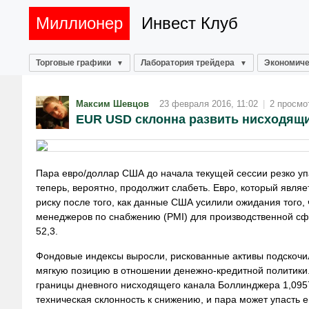
Миллионер
Инвест Клуб
Торговые графики
Лаборатория трейдера
Экономиче
Максим Шевцов
23 февраля 2016, 11:02
|
2 просмо
EUR USD склонна развить нисходящ
Пара евро/доллар США до начала текущей сессии резко уп
теперь, вероятно, продолжит слабеть. Евро, который явля
риску после того, как данные США усилили ожидания того,
менеджеров по снабжению (PMI) для производственной сфе
52,3.
Фондовые индексы выросли, рискованные активы подскочил
мягкую позицию в отношении денежно-кредитной политики.
границы дневного нисходящего канала Боллинджера 1,0957.
техническая склонность к снижению, и пара может упасть е