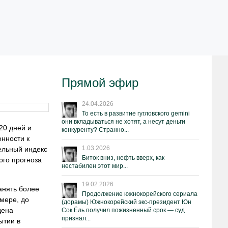
Прямой эфир
24.04.2026
То есть в развитие гугловского gemini
они вкладываться не хотят, а несут деньги
20 дней и
конкуренту? Странно...
онности к
1.03.2026
тельный индекс
Биток вниз, нефть вверх, как
ого прогноза
нестабилен этот мир...
19.02.2026
анять более
Продолжение южнокорейского сериала
мере, до
(дорамы) Южнокорейский экс-президент Юн
дена
Сок Ёль получил пожизненный срок — суд
признал...
ытии в