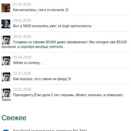
31.01.2026
Как коснулись, так и отскочили :D
29.01.2026
Вот и 5600 коснулись уже; те ещё прогнозисты
26.01.2026
Голдман со своими $5400 даже скромничает. Мы сегодня уже $5100
пробили, а серебро вообще улетело...
25.01.2026
Winter is coming...
21.01.2026
Как хорошо, что у меня не форд :D
16.01.2026
Президенту Ёлю дали 5 лет тюрьмы. Может, конечно, и обжалуют.
Такое.
Свежее
Китайский госпокупатель тормозит Rio Tinto