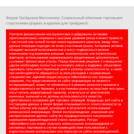
Форум Трейдеров Миллионер: Социальный обменник торговыми
стратегиями форекс и идеями для трейдинга!
Торговля финансовыми инструментами и цифровыми активами
(криптовалютами) сопряжена с высоким уровнем риска и может привести
к частичной или полной потере инвестированного капитала, ввиду чего
данные операции подходят не всем участникам рынка. Котировки активов
обладают высокой волатильностью и могут подвергаться резким
изменениям под влиянием внешних экономических или политических
факторов; использование маржинального кредитования дополнительно
усиливает финансовые угрозы. Перед принятием решения о совершении
сделок необходимо полностью осознавать риски и издержки, объективно
оценивать свои инвестиционные цели и уровень компетентности, а также
при необходимости обращаться за консультацией к независимым
специалистам. Администрация ресурса milliondollarov.com обращает
внимание, что представленная на сайте информация не является
исчерпывающей, может не обновляться в режиме реального времени и
предоставляться не биржами, а участниками рынка, вследствие чего цены
могут носить индикативный характер, отличаться от фактических
рыночных значений и не должны использоваться в качестве
единственного основания для торговых операций. Владельцы веб-сайта и
поставщики данных в явной форме отказываются от ответственности за
любые убытки или ущерб, возникшие в результате использования
размещенной информации. Любое воспроизведение, изменение или
распространение данных сайта без предварительного письменного
разрешения правообладателей строго запрещено. Ресурс
milliondollarov.com может получать комиссионное вознаграждение от
рекламных партнеров в случае взаимодействия пользователя с
маркетинговыми материалами или перехода на сайты рекламодателей.