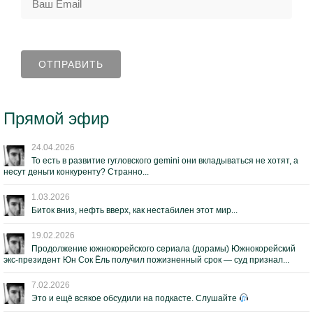
Прямой эфир
24.04.2026
То есть в развитие гугловского gemini они вкладываться не хотят, а
несут деньги конкуренту? Странно...
1.03.2026
Биток вниз, нефть вверх, как нестабилен этот мир...
19.02.2026
Продолжение южнокорейского сериала (дорамы) Южнокорейский
экс-президент Юн Сок Ёль получил пожизненный срок — суд признал...
7.02.2026
Это и ещё всякое обсудили на подкасте. Слушайте