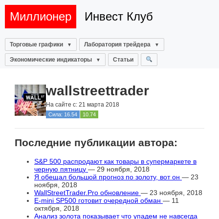
Миллионер
Инвест Клуб
Торговые графики
Лаборатория трейдера
Экономические индикаторы
Статьи
wallstreettrader
На сайте с: 21 марта 2018
Сила: 16.54
10.74
Последние публикации автора:
S&P 500 распродают как товары в супермаркете в
черную пятницу
— 29 ноября, 2018
Я обещал большой прогноз по золоту, вот он
— 23
ноября, 2018
WallStreetTrader.Pro обновление
— 23 ноября, 2018
E-mini SP500 готовит очередной обман
— 11
октября, 2018
Анализ золота показывает что упадем не навсегда