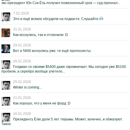
экс-президент Юн Сок Ёль получил пожизненный срок — суд признал...
7.02.2026
Это и ещё всякое обсудили на подкасте. Слушайте
31.01.2026
Как коснулись, так и отскочили :D
29.01.2026
Вот и 5600 коснулись уже; те ещё прогнозисты
26.01.2026
Голдман со своими $5400 даже скромничает. Мы сегодня уже $5100
пробили, а серебро вообще улетело...
25.01.2026
Winter is coming...
21.01.2026
Как хорошо, что у меня не форд :D
16.01.2026
Президенту Ёлю дали 5 лет тюрьмы. Может, конечно, и обжалуют.
Такое.