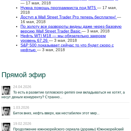
— 17 мая, 2018
Нужна помощь программиста под МТ5
— 17 мая,
2018
Доступ в Wall Street Trader Pro теперь бесплатен!
—
16 мая, 2018
По золоту все развороты видны даже через базовую
версию Wall Street Trader Basic
— 3 мая, 2018
Нефть WTI M18 — мы обязательно закроем
уровень 67.26
— 3 мая, 2018
S&P 500 показывает сейчас то что будет скоро с
нефтью
— 3 мая, 2018
Прямой эфир
24.04.2026
То есть в развитие гугловского gemini они вкладываться не хотят, а
несут деньги конкуренту? Странно...
1.03.2026
Биток вниз, нефть вверх, как нестабилен этот мир...
19.02.2026
Продолжение южнокорейского сериала (дорамы) Южнокорейский