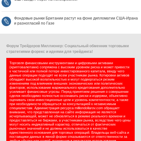
Фондовые рынки Британии растут на фоне дипломатии США‑Ирана
и разногласий по Газе
Форум Трейдеров Миллионер: Социальный обменник торговыми
стратегиями форекс и идеями для трейдинга!
Торговля финансовыми инструментами и цифровыми активами
(криптовалютами) сопряжена с высоким уровнем риска и может привести
к частичной или полной потере инвестированного капитала, ввиду чего
данные операции подходят не всем участникам рынка. Котировки активов
обладают высокой волатильностью и могут подвергаться резким
изменениям под влиянием внешних экономических или политических
факторов; использование маржинального кредитования дополнительно
усиливает финансовые угрозы. Перед принятием решения о совершении
сделок необходимо полностью осознавать риски и издержки, объективно
оценивать свои инвестиционные цели и уровень компетентности, а также
при необходимости обращаться за консультацией к независимым
специалистам. Администрация ресурса milliondollarov.com обращает
внимание, что представленная на сайте информация не является
исчерпывающей, может не обновляться в режиме реального времени и
предоставляться не биржами, а участниками рынка, вследствие чего цены
могут носить индикативный характер, отличаться от фактических
рыночных значений и не должны использоваться в качестве
единственного основания для торговых операций. Владельцы веб-сайта и
поставщики данных в явной форме отказываются от ответственности за
любые убытки или ущерб, возникшие в результате использования