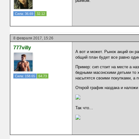
рынком.
Сила: 36.69
32.12
8 февраля 2017, 15:26
777villy
А вот и может. Рынок акций он р
общий план будет все равно один
Пример: сип стоит на месте а на
бедными масонскими детьми то х
Сила: 158.65
64.73
насытятся своими покупками, а п
Открой график наздака и наложи 
Так что…