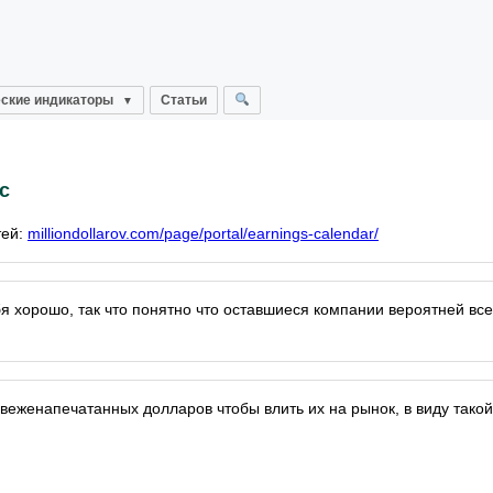
ские индикаторы
Статьи
с
тей:
milliondollarov.com/page/portal/earnings-calendar/
бя хорошо, так что понятно что оставшиеся компании вероятней все
веженапечатанных долларов чтобы влить их на рынок, в виду такой