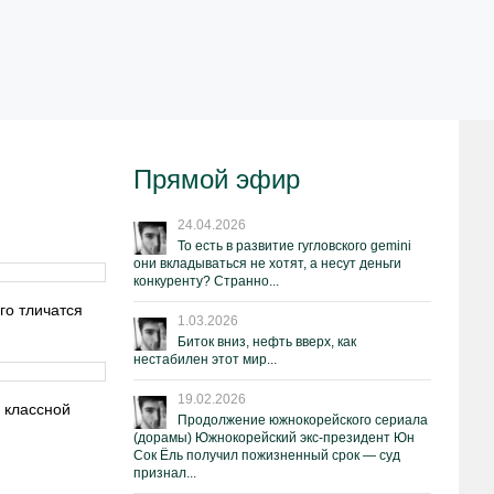
Прямой эфир
24.04.2026
То есть в развитие гугловского gemini
они вкладываться не хотят, а несут деньги
конкуренту? Странно...
го тличатся
1.03.2026
Биток вниз, нефть вверх, как
нестабилен этот мир...
19.02.2026
 классной
Продолжение южнокорейского сериала
(дорамы) Южнокорейский экс-президент Юн
Сок Ёль получил пожизненный срок — суд
признал...