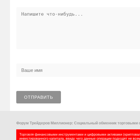
Форум Трейдеров Миллионер: Социальный обменник торговыми с
Торговля финансовыми инструментами и цифровыми активами (криптовалю
инвестированного капитала, ввиду чего данные операции подходят не все