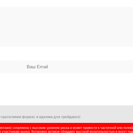
тратегиями форекс и идеями для трейдинга!
тами) сопряжена с высоким уровнем риска и может привести к частичной или полно
м участникам рынка. Котировки активов обладают высокой волатильностью и могут по