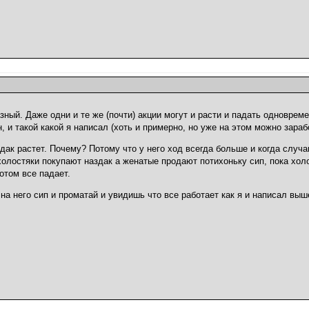
азный. Даже одни и те же (почти) акции могут и расти и падать одноврем
, и такой какой я написал (хоть и примерно, но уже на этом можно зараб
здак растет. Почему? Потому что у него ход всегда больше и когда случ
олостяки покупают наздак а женатые продают потихоньку сип, пока хол
отом все падает.
на него сип и проматай и увидишь что все работает как я и написал выш