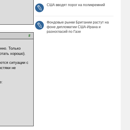
США вводят порог на поликремний
Фондовые рынки Британии растут на
фоне дипломатии США‑Ирана и
разногласий по Газе
#
енно. Только
отать хорошо).
аются ситуации с
остяки не
е: