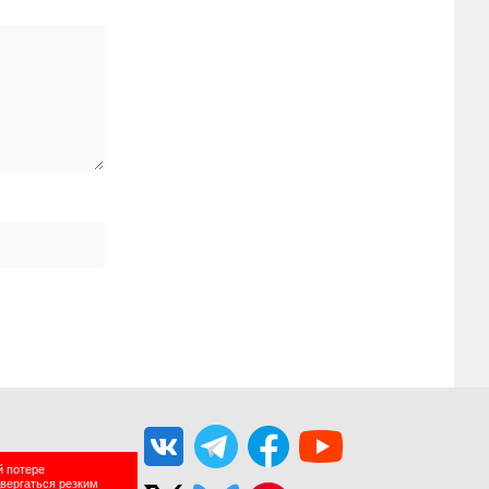
й потере
двергаться резким