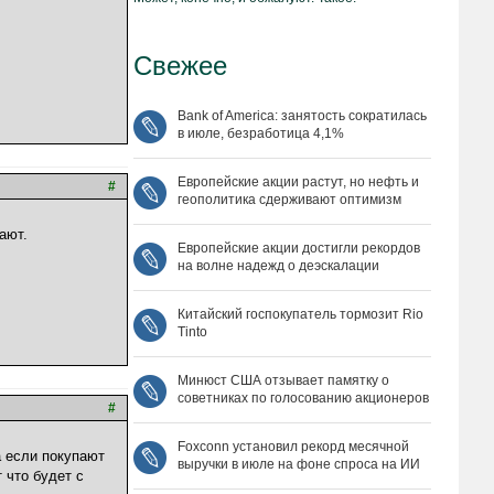
Свежее
Bank of America: занятость сократилась
в июле, безработица 4,1%
Европейские акции растут, но нефть и
#
геополитика сдерживают оптимизм
ают.
Европейские акции достигли рекордов
на волне надежд о деэскалации
Китайский госпокупатель тормозит Rio
Tinto
Минюст США отзывает памятку о
советниках по голосованию акционеров
#
Foxconn установил рекорд месячной
а если покупают
выручки в июле на фоне спроса на ИИ
 что будет с