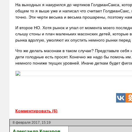
На выходных я накурился до чертиков ГолдманСакса, котор
общем то я выше уже и написал что считает ГолдманСакс, и
точно. Эти черти весьма и весьма прошарены, поэтому нам
И второе НО. Хотя рынок и упал от момента моего последнег
слышу стоны и плач маленьких масонских детей, которые в
рынка вдолгую, умоляют их опустить немного рынки перед 
Что же делать масонам
в таком случае? Представьте себя н
дети голодные есть просят. Конечно же надо бы помочь им.
немного пониже ткущих уровней. Иначе деткам будет фиго
Комментировать (6)
8 февраля 2017, 15:19
Александр Комаров