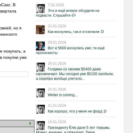
нСакс. В
7.02.2026
квартала
Это и ещё всякое обсудили на
подкасте. Слушайте
31.01.2026
овней, но я
Как коснулись, так и отскочили :D
иканского
29.01.2026
Вот и 5600 коснулись уже; те ещё
е покупать, а
прогнозисты
в покупки уже
26.01.2026
Голдман со своими $5400 даже
скромничает. Мы сегодня уже $5100 пробили,
а серебро вообще улетело...
25.01.2026
Winter is coming...
21.01.2026
Как хорошо, что у меня не форд :D
16.01.2026
#
Президенту Ёлю дали 5 лет тюрьмы.
Может, конечно, и обжалуют. Такое.