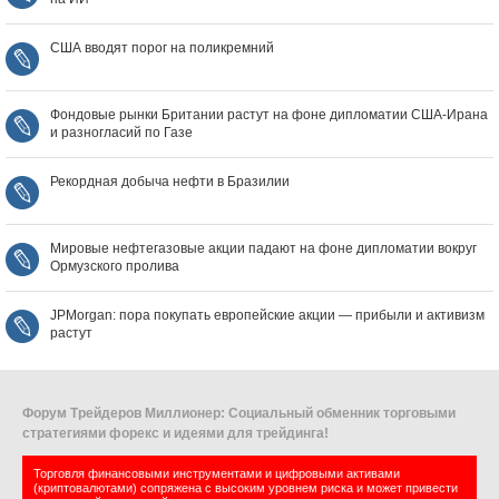
США вводят порог на поликремний
Фондовые рынки Британии растут на фоне дипломатии США‑Ирана
и разногласий по Газе
Рекордная добыча нефти в Бразилии
Мировые нефтегазовые акции падают на фоне дипломатии вокруг
Ормузского пролива
JPMorgan: пора покупать европейские акции — прибыли и активизм
растут
Форум Трейдеров Миллионер: Социальный обменник торговыми
стратегиями форекс и идеями для трейдинга!
Торговля финансовыми инструментами и цифровыми активами
(криптовалютами) сопряжена с высоким уровнем риска и может привести