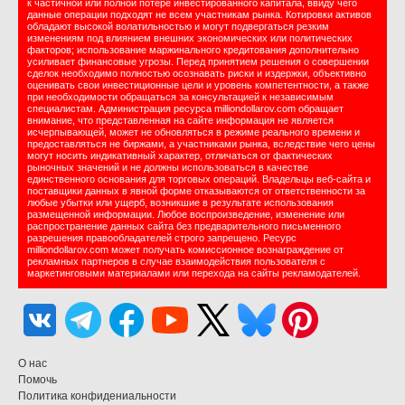
к частичной или полной потере инвестированного капитала, ввиду чего
данные операции подходят не всем участникам рынка. Котировки активов
обладают высокой волатильностью и могут подвергаться резким
изменениям под влиянием внешних экономических или политических
факторов; использование маржинального кредитования дополнительно
усиливает финансовые угрозы. Перед принятием решения о совершении
сделок необходимо полностью осознавать риски и издержки, объективно
оценивать свои инвестиционные цели и уровень компетентности, а также
при необходимости обращаться за консультацией к независимым
специалистам. Администрация ресурса milliondollarov.com обращает
внимание, что представленная на сайте информация не является
исчерпывающей, может не обновляться в режиме реального времени и
предоставляться не биржами, а участниками рынка, вследствие чего цены
могут носить индикативный характер, отличаться от фактических
рыночных значений и не должны использоваться в качестве
единственного основания для торговых операций. Владельцы веб-сайта и
поставщики данных в явной форме отказываются от ответственности за
любые убытки или ущерб, возникшие в результате использования
размещенной информации. Любое воспроизведение, изменение или
распространение данных сайта без предварительного письменного
разрешения правообладателей строго запрещено. Ресурс
milliondollarov.com может получать комиссионное вознаграждение от
рекламных партнеров в случае взаимодействия пользователя с
маркетинговыми материалами или перехода на сайты рекламодателей.
О нас
Помочь
Политика конфидениальности