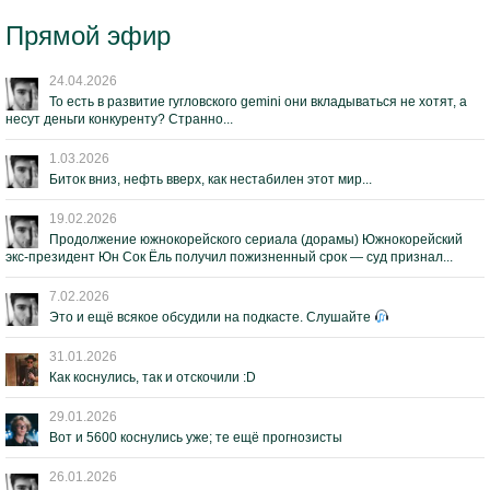
Прямой эфир
24.04.2026
То есть в развитие гугловского gemini они вкладываться не хотят, а
несут деньги конкуренту? Странно...
1.03.2026
Биток вниз, нефть вверх, как нестабилен этот мир...
19.02.2026
Продолжение южнокорейского сериала (дорамы) Южнокорейский
экс-президент Юн Сок Ёль получил пожизненный срок — суд признал...
7.02.2026
Это и ещё всякое обсудили на подкасте. Слушайте
31.01.2026
Как коснулись, так и отскочили :D
29.01.2026
Вот и 5600 коснулись уже; те ещё прогнозисты
26.01.2026