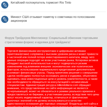
Китайский госпокупатель тормозит Rio Tinto
Минюст США отзывает памятку о советниках по голосованию
акционеров
Форум Трейдеров Миллионер: Социальный обменник торговыми
стратегиями форекс и идеями для трейдинга!
Торговля финансовыми инструментами и цифровыми активами
(криптовалютами) сопряжена с высоким уровнем риска и может привести
к частичной или полной потере инвестированного капитала, ввиду чего
данные операции подходят не всем участникам рынка. Котировки активов
обладают высокой волатильностью и могут подвергаться резким
изменениям под влиянием внешних экономических или политических
факторов; использование маржинального кредитования дополнительно
усиливает финансовые угрозы. Перед принятием решения о совершении
сделок необходимо полностью осознавать риски и издержки, объективно
оценивать свои инвестиционные цели и уровень компетентности, а также
при необходимости обращаться за консультацией к независимым
специалистам. Администрация ресурса milliondollarov.com обращает
внимание, что представленная на сайте информация не является
исчерпывающей, может не обновляться в режиме реального времени и
предоставляться не биржами, а участниками рынка, вследствие чего цены
могут носить индикативный характер, отличаться от фактических
рыночных значений и не должны использоваться в качестве
единственного основания для торговых операций. Владельцы веб-сайта и
поставщики данных в явной форме отказываются от ответственности за