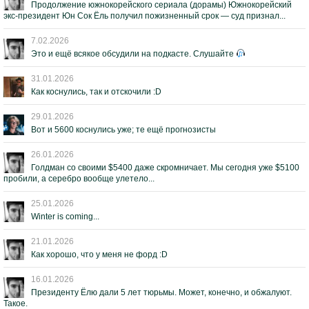
Продолжение южнокорейского сериала (дорамы) Южнокорейский
экс-президент Юн Сок Ёль получил пожизненный срок — суд признал...
7.02.2026
Это и ещё всякое обсудили на подкасте. Слушайте
31.01.2026
Как коснулись, так и отскочили :D
29.01.2026
Вот и 5600 коснулись уже; те ещё прогнозисты
26.01.2026
Голдман со своими $5400 даже скромничает. Мы сегодня уже $5100
пробили, а серебро вообще улетело...
25.01.2026
Winter is coming...
21.01.2026
Как хорошо, что у меня не форд :D
16.01.2026
Президенту Ёлю дали 5 лет тюрьмы. Может, конечно, и обжалуют.
Такое.