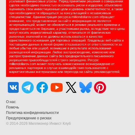
усиливает финансовые угрозы. Перед принятием решения о совершении
сделок необходимо полностью осознавать риски и издержки, объективно
оценивать свои инвестиционные цели и уровень компетентности, а также
при необходимости обращаться за консультацией к независимым
специалистам. Администрация ресурса milliondollarov.com обращает
внимание, что представленная на сайте информация не является
исчерпывающей, может не обновляться в режиме реального времени и
предоставляться не биржами, а участниками рынка, вследствие чего цены
могут носить индикативный характер, отличаться от фактических
рыночных значений и не должны использоваться в качестве
единственного основания для торговых операций. Владельцы веб-сайта и
поставщики данных в явной форме отказываются от ответственности за
любые убытки или ущерб, возникшие в результате использования
размещенной информации. Любое воспроизведение, изменение или
распространение данных сайта без предварительного письменного
разрешения правообладателей строго запрещено. Ресурс
milliondollarov.com может получать комиссионное вознаграждение от
рекламных партнеров в случае взаимодействия пользователя с
маркетинговыми материалами или перехода на сайты рекламодателей.
О нас
Помочь
Политика конфидениальности
Предупреждение о рисках
© 2014-2026 Миллионер Инвест Клуб