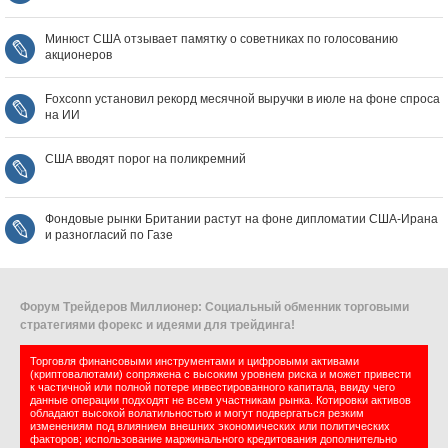
Минюст США отзывает памятку о советниках по голосованию
акционеров
Foxconn установил рекорд месячной выручки в июле на фоне спроса
на ИИ
США вводят порог на поликремний
Фондовые рынки Британии растут на фоне дипломатии США‑Ирана
и разногласий по Газе
Форум Трейдеров Миллионер: Социальный обменник торговыми
стратегиями форекс и идеями для трейдинга!
Торговля финансовыми инструментами и цифровыми активами
(криптовалютами) сопряжена с высоким уровнем риска и может привести
к частичной или полной потере инвестированного капитала, ввиду чего
данные операции подходят не всем участникам рынка. Котировки активов
обладают высокой волатильностью и могут подвергаться резким
изменениям под влиянием внешних экономических или политических
факторов; использование маржинального кредитования дополнительно