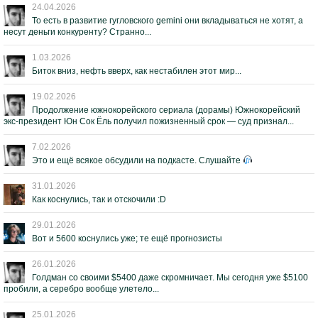
24.04.2026
То есть в развитие гугловского gemini они вкладываться не хотят, а
несут деньги конкуренту? Странно...
1.03.2026
Биток вниз, нефть вверх, как нестабилен этот мир...
19.02.2026
Продолжение южнокорейского сериала (дорамы) Южнокорейский
экс-президент Юн Сок Ёль получил пожизненный срок — суд признал...
7.02.2026
Это и ещё всякое обсудили на подкасте. Слушайте
31.01.2026
Как коснулись, так и отскочили :D
29.01.2026
Вот и 5600 коснулись уже; те ещё прогнозисты
26.01.2026
Голдман со своими $5400 даже скромничает. Мы сегодня уже $5100
пробили, а серебро вообще улетело...
25.01.2026