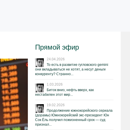
Прямой эфир
24.04.2026
То есть в развитие гугловского gemini
они вкладываться не хотят, а несут деньги
конкуренту? Странно...
1.03.2026
Биток вниз, нефть вверх, как
нестабилен этот мир...
19.02.2026
Продолжение южнокорейского сериала
(дорамы) Южнокорейский экс-президент Юн
Сок Ёль получил пожизненный срок — суд
признал...