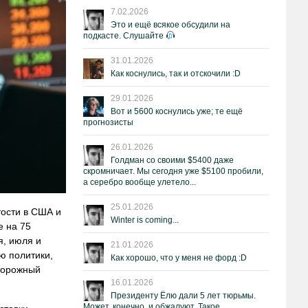
7.02.2026
Это и ещё всякое обсудили на
подкасте. Слушайте
31.01.2026
Как коснулись, так и отскочили :D
29.01.2026
Вот и 5600 коснулись уже; те ещё
прогнозисты
26.01.2026
Голдман со своими $5400 даже
скромничает. Мы сегодня уже $5100 пробили,
а серебро вообще улетело...
25.01.2026
тости в США и
Winter is coming...
е на 75
я, июля и
21.01.2026
ю политики,
Как хорошо, что у меня не форд :D
сторожный
16.01.2026
Президенту Ёлю дали 5 лет тюрьмы.
Может, конечно, и обжалуют. Такое.