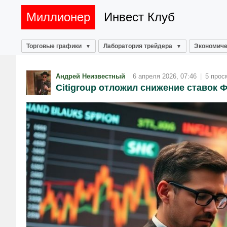
Миллионер
Инвест Клуб
Торговые графики
Лаборатория трейдера
Экономиче
Андрей Неизвестный
6 апреля 2026, 07:46
|
5 прос
Citigroup отложил снижение ставок 