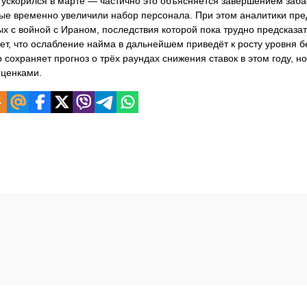
 ускорился в марте — частично это объясняется завершением заба
рые временно увеличили набор персонала. При этом аналитики пр
х с войной с Ираном, последствия которой пока трудно предсказат
ет, что ослабление найма в дальнейшем приведёт к росту уровня 
 сохраняет прогноз о трёх раундах снижения ставок в этом году, но 
оценками.