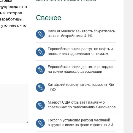
стовки
едупреждают о
ь и которая
Свежее
безработицы
уточняет, что
Bank of America: занятость сократилась
в июле, безработица 4,1%
Европейские акции растут, но нефть и
геополитика сдерживают оптимизм
Европейские акции достигли рекордов
на волне надежд о деэскалации
Китайский госпокупатель тормозит Rio
Tinto
Минюст США отзывает памятку о
советниках по голосованию акционеров
Foxconn установил рекорд месячной
выручки в июле на фоне спроса на ИИ