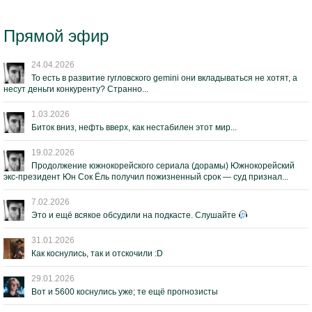
Прямой эфир
24.04.2026
То есть в развитие гугловского gemini они вкладываться не хотят, а
несут деньги конкуренту? Странно...
1.03.2026
Биток вниз, нефть вверх, как нестабилен этот мир...
19.02.2026
Продолжение южнокорейского сериала (дорамы) Южнокорейский
экс-президент Юн Сок Ёль получил пожизненный срок — суд признал...
7.02.2026
Это и ещё всякое обсудили на подкасте. Слушайте
31.01.2026
Как коснулись, так и отскочили :D
29.01.2026
Вот и 5600 коснулись уже; те ещё прогнозисты