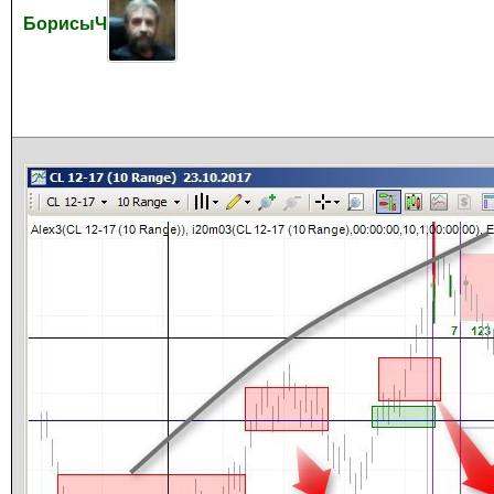
БорисыЧ