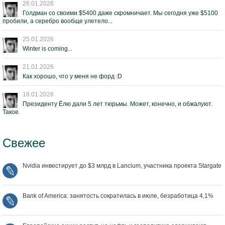
26.01.2026
Голдман со своими $5400 даже скромничает. Мы сегодня уже $5100
пробили, а серебро вообще улетело...
25.01.2026
Winter is coming...
21.01.2026
Как хорошо, что у меня не форд :D
16.01.2026
Президенту Ёлю дали 5 лет тюрьмы. Может, конечно, и обжалуют.
Такое.
Свежее
Nvidia инвестирует до $3 млрд в Lancium, участника проекта Stargate
Bank of America: занятость сократилась в июле, безработица 4,1%