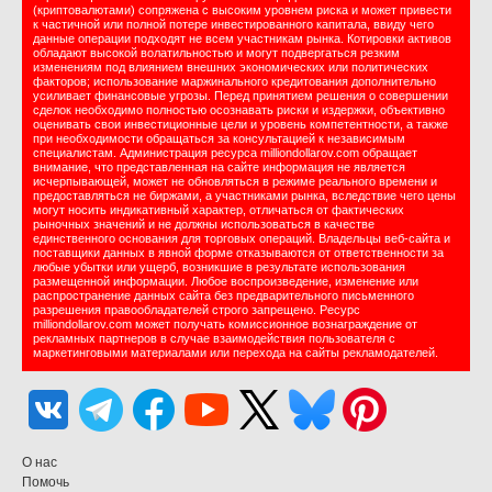
(криптовалютами) сопряжена с высоким уровнем риска и может привести
к частичной или полной потере инвестированного капитала, ввиду чего
данные операции подходят не всем участникам рынка. Котировки активов
обладают высокой волатильностью и могут подвергаться резким
изменениям под влиянием внешних экономических или политических
факторов; использование маржинального кредитования дополнительно
усиливает финансовые угрозы. Перед принятием решения о совершении
сделок необходимо полностью осознавать риски и издержки, объективно
оценивать свои инвестиционные цели и уровень компетентности, а также
при необходимости обращаться за консультацией к независимым
специалистам. Администрация ресурса milliondollarov.com обращает
внимание, что представленная на сайте информация не является
исчерпывающей, может не обновляться в режиме реального времени и
предоставляться не биржами, а участниками рынка, вследствие чего цены
могут носить индикативный характер, отличаться от фактических
рыночных значений и не должны использоваться в качестве
единственного основания для торговых операций. Владельцы веб-сайта и
поставщики данных в явной форме отказываются от ответственности за
любые убытки или ущерб, возникшие в результате использования
размещенной информации. Любое воспроизведение, изменение или
распространение данных сайта без предварительного письменного
разрешения правообладателей строго запрещено. Ресурс
milliondollarov.com может получать комиссионное вознаграждение от
рекламных партнеров в случае взаимодействия пользователя с
маркетинговыми материалами или перехода на сайты рекламодателей.
О нас
Помочь