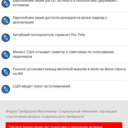
Европейские акции растут, но нефть и геополитика сдерживают
оптимизм
Европейские акции достигли рекордов на волне надежд о
деэскалации
Китайский госпокупатель тормозит Rio Tinto
Минюст США отзывает памятку о советниках по голосованию
акционеров
Foxconn установил рекорд месячной выручки в июле на фоне спроса
на ИИ
США вводят порог на поликремний
Форум Трейдеров Миллионер: Социальный обменник торговыми
стратегиями форекс и идеями для трейдинга!
Торговля финансовыми инструментами и цифровыми активами