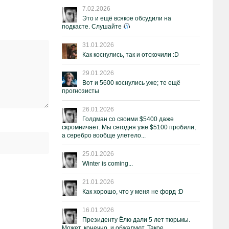
7.02.2026
Это и ещё всякое обсудили на
подкасте. Слушайте
31.01.2026
Как коснулись, так и отскочили :D
29.01.2026
Вот и 5600 коснулись уже; те ещё
прогнозисты
26.01.2026
Голдман со своими $5400 даже
скромничает. Мы сегодня уже $5100 пробили,
а серебро вообще улетело...
25.01.2026
Winter is coming...
21.01.2026
Как хорошо, что у меня не форд :D
16.01.2026
Президенту Ёлю дали 5 лет тюрьмы.
Может, конечно, и обжалуют. Такое.