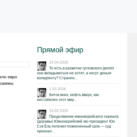
Прямой эфир
24.04.2026
То есть в развитие гугловского gemini
они вкладываться не хотят, а несут деньги
млн евро
конкуренту? Странно...
ограммы
1.03.2026
Биток вниз, нефть вверх, как
нестабилен этот мир...
19.02.2026
Продолжение южнокорейского сериала
(дорамы) Южнокорейский экс-президент Юн
Сок Ёль получил пожизненный срок — суд
признал...