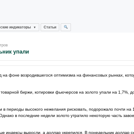
ские индикаторы
Статьи
тров
ьник упали
д на фоне возродившегося оптимизма на финансовых рынках, кото
товарной биржи, котировки фьючерсов на золото упали на 1,7%, д
ем в периоды высокого нежелания рисковать, подорожало почти на 
Однако в последние недели золото утратило некоторую часть заво
ые индексы выросли, а доллар укрепился. В понедельник доллар с