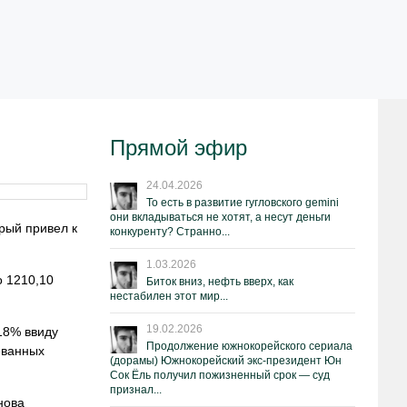
Прямой эфир
24.04.2026
То есть в развитие гугловского gemini
они вкладываться не хотят, а несут деньги
рый привел к
конкуренту? Странно...
1.03.2026
о 1210,10
Биток вниз, нефть вверх, как
нестабилен этот мир...
19.02.2026
18% ввиду
Продолжение южнокорейского сериала
еванных
(дорамы) Южнокорейский экс-президент Юн
Сок Ёль получил пожизненный срок — суд
признал...
нова