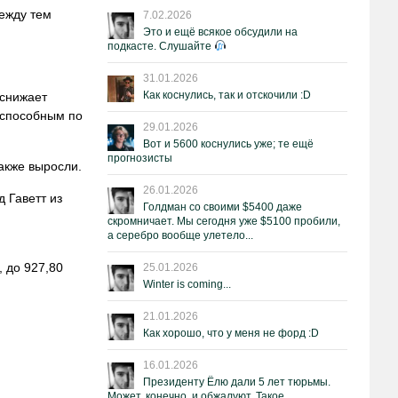
ежду тем
7.02.2026
Это и ещё всякое обсудили на
подкасте. Слушайте
31.01.2026
Как коснулись, так и отскочили :D
 снижает
оспособным по
29.01.2026
Вот и 5600 коснулись уже; те ещё
прогнозисты
акже выросли.
26.01.2026
д Гаветт из
Голдман со своими $5400 даже
скромничает. Мы сегодня уже $5100 пробили,
а серебро вообще улетело...
 до 927,80
25.01.2026
Winter is coming...
21.01.2026
Как хорошо, что у меня не форд :D
16.01.2026
Президенту Ёлю дали 5 лет тюрьмы.
Может, конечно, и обжалуют. Такое.