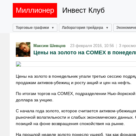
Миллионер
Инвест Клуб
Торговые графики
Лаборатория трейдера
Экономиче
Максим Шевцов
23 февраля 2016, 10:56
|
3 просмо
Цены на золото на COMEX в понедел
Цены на золото в понедельник упали третью сессию подря
продажам активов-убежищ и росту акций и цен на нефть.
По итогам торгов на COMEX, подразделении Нью-йоркской 
доллара за унцию.
С начала года золото, которое считается активом-убежищ
рыночной волатильности и слабых экономических данных. 
позиций на фоне возвращения спокойствия на рынке.
На прошлой неделе золото понесло ущерб, так как фондов